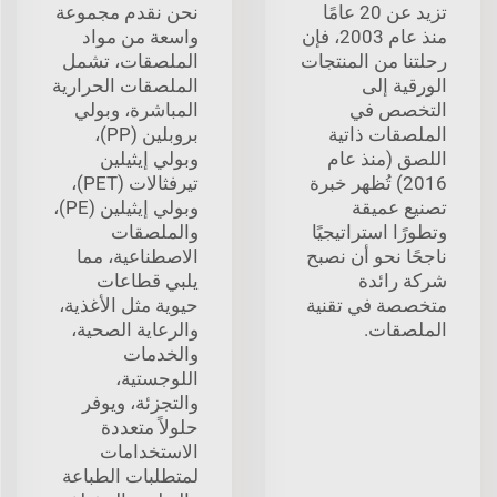
تزيد عن 20 عامًا
نحن نقدم مجموعة
منذ عام 2003، فإن
واسعة من مواد
رحلتنا من المنتجات
الملصقات، تشمل
الورقية إلى
الملصقات الحرارية
التخصص في
المباشرة، وبولي
الملصقات ذاتية
بروبلين (PP)،
اللصق (منذ عام
وبولي إيثيلين
2016) تُظهر خبرة
تيرفثالات (PET)،
تصنيع عميقة
وبولي إيثيلين (PE)،
وتطورًا استراتيجيًا
والملصقات
ناجحًا نحو أن نصبح
الاصطناعية، مما
شركة رائدة
يلبي قطاعات
متخصصة في تقنية
حيوية مثل الأغذية،
الملصقات.
والرعاية الصحية،
والخدمات
اللوجستية،
والتجزئة، ويوفر
حلولاً متعددة
الاستخدامات
لمتطلبات الطباعة