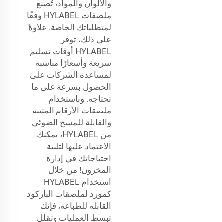
والألوان والمواد، تُصنع
ملصقات HYLABEL وفقًا
لمتطلباتك الخاصة. علاوةً
على ذلك، توفر
HYLABEL أوقات تسليم
سريعة وأسعارًا مناسبة
لمساعدة الشركات على
الحصول بسرعة على ما
تحتاجه. وباستخدام
ملصقات الأرقام المتينة
والقابلة للمسح الضوئي
من HYLABEL، يمكنك
الاعتماد عليها لتلبية
احتياجاتك في إدارة
المخزون! من خلال
استخدام HYLABEL
كمورد لملصقات الباركود
القابلة للطباعة، فإنك
تبسط العمليات وتقلل