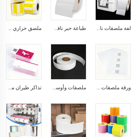
لفة ملصقات نافثة للحبر من ورق لاصق صناعي عالي اللمعان غير لامع، بحجم حسب الطلب، مستمر، بعرض 102 مم و216 مم
طباعة حبر نافث على فيلم BOPP أبيض، ملصقات BOPP، ملصق PP، ورق صناعي، ملصق فريزر
ملصق حراري مخصص بالألوان مع باركود وسعر، بطاقات أسعار من ورق كرتون علوي للسوبرماركت
ورقة ملصقات بحجم A4، سطح غير لامع من ورق فيلوم خالي من الخشونة، ملصق باركود، ورقة ملصقات A4 مقاس 8.5x11 بوصة للطابعة الليزرية وطابعة الحبر النفاث
ملصقات وأوسمة حقائب طيران وصعود الطائرة، ورق حراري صناعي، فيلم BOPP حراري مباشر، وسمة أمتعة لتتبع الحقائب
تذاكر طيران مطبوعة حسب الطلب على كرتون حراري، تذكرة طيران، بطاقة صعود الطائرة، أوراق تذاكر طيران