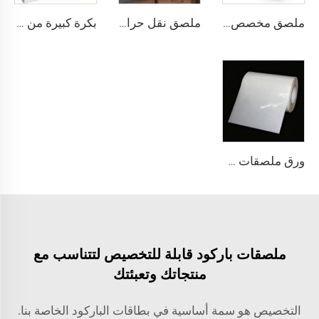
ملصق مخصص الحجم 102x150 102x152، ملصق مطبوع بنقل حراري، ملصق بوليصورة لاصق، ملصق شحن حراري مقاس 4 بوصة × 6 بوصة ملون
ملصق نقل حراري مقاس 102x152، ورق نصف لامع، ملصق نقل لاصق، ملصق بوليصورة شحن 4x6، ملصق حراري
بكرة كبيرة من مادة ملصقات PP PET PE لامعة، ورق فيلم لاصق ذاتي، مخزون ملصقات بولي إيثيلين، ورق ملصقات صناعية، بكرة كبيرة
ورق ملصقات من فيلم اصطناعي لاصق ذاتي شفاف من مادة البولي بروبلين والبولي إيثيلين والتيريفثاليت، بكرات كبيرة
ملصقات باركود قابلة للتخصيص لتتناسب مع
منتجاتك وتعبئتك
التخصيص هو سمة أساسية في بطاقات الباركود الخاصة بنا.