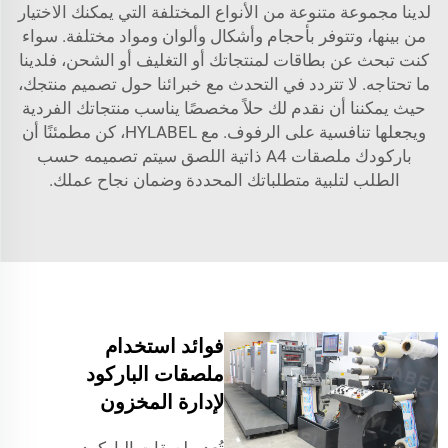
لدينا مجموعة متنوعة من الأنواع المختلفة التي يمكنك الاختيار
من بينها، وتتوفر بأحجام وأشكال وألوان ومواد مختلفة. سواء
كنت تبحث عن بطاقات لمنتجاتك أو التغليف أو الشحن، فلدينا
ما تحتاجه. لا تتردد في التحدث مع خبرائنا حول تصميم منتجك،
حيث يمكننا أن نقدم لك حلاً مخصصًا يناسب منتجاتك الفردية
ويجعلها تنافسية على الرفوف. مع HYLABEL، كن مطمئنًا أن
باركودك
ملصقات A4 ذاتية اللصق
سيتم تصميمه حسب
الطلب لتلبية متطلباتك المحددة وضمان نجاح عملك.
فوائد استخدام
ملصقات الباركود
لإدارة المخزون
تُعد ملصقات الباركود