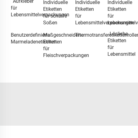
Aufkleber
Individuelle
Individuelle
Individuelle
für
Etiketten
Etiketten
Etiketten
Lebensmittelverpackungen
für scharfe
für
für
Soßen
Lebensmittelverpackungen
Lebensmittel
Lösliche
Benutzerdefinierte
Maßgeschneiderte
Thermotransferetikettenrolle
Etiketten
Marmeladenetiketten
Etiketten
für
für
Lebensmittel
Fleischverpackungen