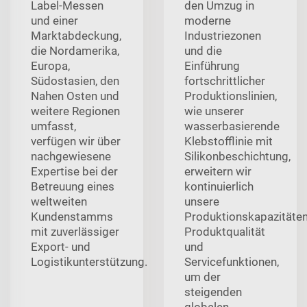
Label-Messen
den Umzug in
und einer
moderne
Marktabdeckung,
Industriezonen
die Nordamerika,
und die
Europa,
Einführung
Südostasien, den
fortschrittlicher
Nahen Osten und
Produktionslinien,
weitere Regionen
wie unserer
umfasst,
wasserbasierende
verfügen wir über
Klebstofflinie mit
nachgewiesene
Silikonbeschichtung,
Expertise bei der
erweitern wir
Betreuung eines
kontinuierlich
weltweiten
unsere
Kundenstamms
Produktionskapazitäten
mit zuverlässiger
Produktqualität
Export- und
und
Logistikunterstützung.
Servicefunktionen,
um der
steigenden
globalen