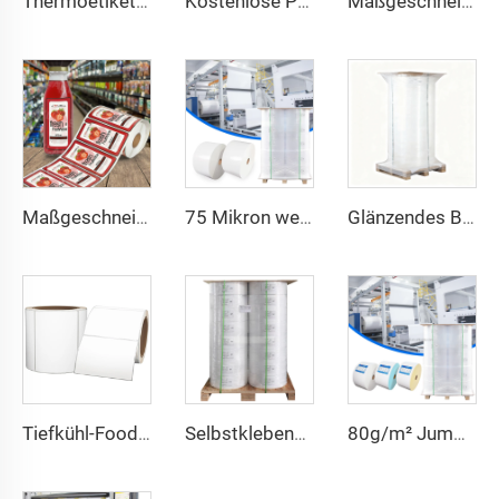
Thermoetikett 58x40 58x60 Druckaufkleber Supermarkt CAS-Waage Selbstklebendes Barcode-Etikett Direktes Thermopapier-Etikett 58x40
Kostenlose Probe Supermarkt vorbedruckte Fleischverpackung Preislabel selbstklebendes Barcode-Papierrollenetikett Aufkleber
Maßgeschneidertes Etikett für tägliche Chemikalien Flaschenetikett PP-Aufkleber BOPP Polypropylen-Aufkleber Waschmittel-Flaschenetikett für Verpackungen
Maßgeschneiderte Aufkleber mit Logo Verpackungsklebeetikett Saftflaschenetikett Saftetikett Verpackungsaufkleber Lebensmittel- und Getränkeflaschenetikett
75 Mikron weißes synthetisches selbstklebendes Papier Jumbo-Etikettenfolie PP-Synthetikpapier-Etikett Jumbo-Rolle
Glänzendes BOPP Weiß/Silber/Klar Jumbo-Etikettenmaterial Polypropylen PP-Etikettenpapier selbstklebender Aufkleber Jumbo-BOPP-Aufkleber
Tiefkühl-Food-Aufkleber Lebensmittelverpackungsaufkleber für Kunststoff wasserdicht thermisch leer Lebensmitteletikett
Selbstklebendes synthetisches glänzendes Papieretikett Polyester PET-Weißfolienetikett Papier Jumbo-Rolle
80g/m² Jumbo-Semiglanz-Selbstklebepapier Thermotransfer-Etikettenpapier Rohstoff Jumbo-Rollen-Etikettenpapier