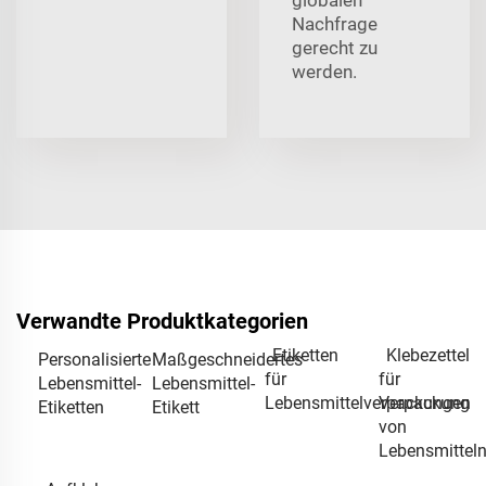
Nachfrage
gerecht zu
werden.
Verwandte Produktkategorien
Etiketten
Klebezettel
Personalisierte
Maßgeschneidertes
für
für
Lebensmittel-
Lebensmittel-
Lebensmittelverpackungen
Verpackung
Etiketten
Etikett
von
Lebensmittel