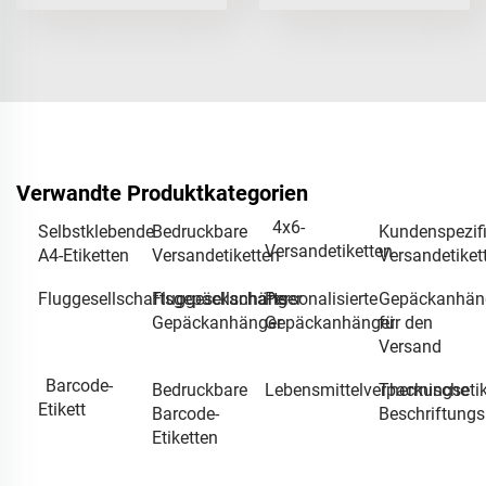
Verwandte Produktkategorien
4x6-
Selbstklebende
Bedruckbare
Kundenspezif
Versandetiketten
A4-Etiketten
Versandetiketten
Versandetiket
Fluggesellschaftsgepäckanhänger
Fluggesellschafts-
Personalisierte
Gepäckanhän
Gepäckanhänger
Gepäckanhänger
für den
Versand
Barcode-
Bedruckbare
Lebensmittelverpackungsetik
Thermische
Etikett
Barcode-
Beschriftungs
Etiketten