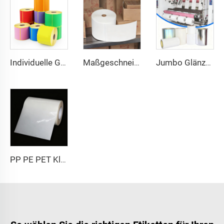
Individuelle Größe 102x150 102x152 Bedrucktes Etikett Thermotransfer Frachtbriefaufkleber Selbstklebeetikett 4x6 Zoll Versand-Thermo-Farbetikett
Maßgeschneidertes 102x152 Thermotransfer-Etikett Halbmattes Papier Transfer-Klebeetikett Frachtbriefetikett 4x6 Versand-Thermoaufkleber
Jumbo Glänzende PP PET PE Etikettenmaterial Jumbo Folie Selbstklebendes Papier Polyethylen Aufkleber Bogen Synthetisches Etikett Jumbo Rolle
PP PE PET Klar Transparente Selbstklebende Synthetische Folienmaterial Etikettenpapier Jumbo Rolle