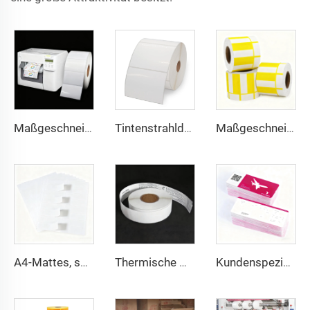
Maßgeschneiderte, durchgehende Hochglanz-Matt-Syntheseklebeetikette aus Inkjet-Papier, Rolle, 102 mm, 216 mm, Inkjet-Aufkleber
Tintenstrahldruck BOPP-Folie Weiße BOPP-Etiketten PP-Aufkleber Synthetisches Papier Tiefkühl-Aufkleber
Maßgeschneidertes Farb-Barcode-Preisetikett Thermo-Preisschild Thermodeckpappe für Supermarkt
A4-Mattes, schreibmaschinenfestes Vellum-Etikett Barcode-Aufkleber Etikett A4-Etikettenbogen 8,5x11 Zoll für Laserdrucker & Tintenstrahldrucker
Thermische Gepäckanhänger-Etiketten für Fluggesellschaften, Direktthermo-Synthesepapier, BOPP-Folie, Gepäckaufkleber für Kofferanhänger
Kundenspezifischer Thermotransfer-Druck auf Karton, Flugtickets, Fluglinien-Tickets, Boarding-Pass, Papier-Flugtickets