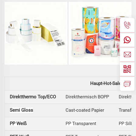
Haupt-Hot-Sale-Materi
Direktthermo Top/ECO
Direkthermisch BOPP
Direktth
Semi Gloss
Cast-coated Papier
Transfer
PP Weiß
PP Transparent
PP Silbe