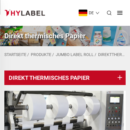
DE
Direkt thermisches Papier
STARTSEITE
/
PRODUKTE
/
JUMBO LABEL ROLL
/
DIREKTTHERMOPAPIER
DIREKT THERMISCHES PAPIER