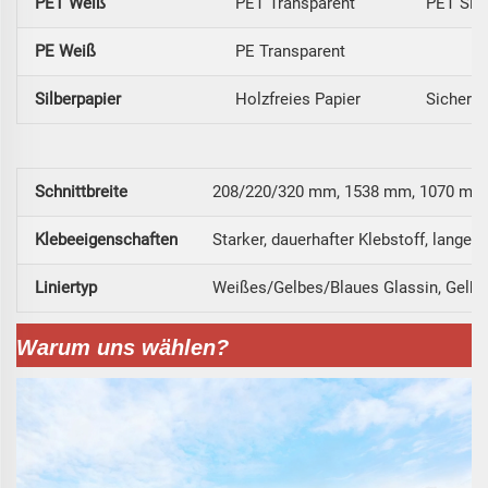
PET Weiß
PET Transparent
PET Silb
PE Weiß
PE Transparent
Silberpapier
Holzfreies Papier
Sicherhe
Schnittbreite
208/220/320 mm, 1538 mm, 1070 mm,
Klebeeigenschaften
Starker, dauerhafter Klebstoff, lange 
Liniertyp
Weißes/Gelbes/Blaues Glassin, Gelbe
Warum uns wählen?