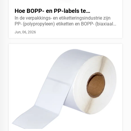
Hoe BOPP- en PP-labels te
In de verpakkings- en etiketteringsindustrie zijn
onderscheiden
PP- (polypropyleen) etiketten en BOPP- (biaxiaal
georiënteerd polypropyleen) etiketten twee van de
Jun, 06, 2026
meest gebruikte kunststofetiketmaterialen. Ze
delen hetzelfde basismateriaal —
polypropyleenhars — maar d...