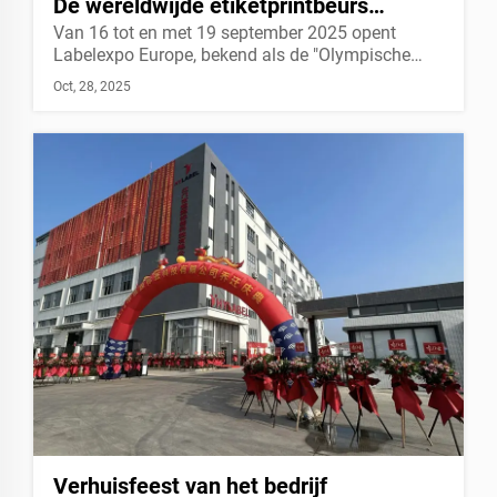
De wereldwijde etiketprintbeurs
Van 16 tot en met 19 september 2025 opent
Labelexpo Europe 2025 straalt in
Labelexpo Europe, bekend als de "Olympische
Barcelona
Spelen van Etiketprinten", grandioos haar deuren in
Oct, 28, 2025
het expositiecentrum Fira Gran Via in Barcelona,
Spanje. Als 's werelds grootste en meest
professionele evenement op het gebied van labels
en verpakkingen...
Verhuisfeest van het bedrijf