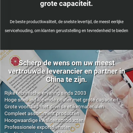
grote capaciteit.
De beste productkwaliteit, de snelste levertijd, de meest eerlijke
servicehouding, om klanten geruststelling en tevredenheid te bieden
Scherp de wens om uw meest
vertrouwde leverancier en partner in
China te zijn.
Rijke technische ervaring sinds 2003
Hoge snelheid lopende coater met grote capaciteit.
Grote voorraad met diverse etiketmaterialen
Compleet assortiment producten
Hoogwaardige kwaliteitsproducten
Professionele exportdiensten