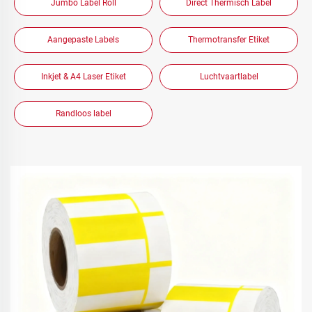
Jumbo Label Roll
Direct Thermisch Label
Aangepaste Labels
Thermotransfer Etiket
Inkjet & A4 Laser Etiket
Luchtvaartlabel
Randloos label