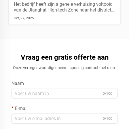
Het bedrijf heeft zijn algehele verhuizing voltooid
van de Jianghai High-tech Zone naar het district
Shuangshui in Xinhui en heeft een productielijn
Oct, 27, 2025
voor siliconenbeklede watergedragen lijmen in
gebruik genomen, waardoor de productieschaal
verder is uitgebreid en de productkwaliteit en
service niveaus zijn verbeterd...
Vraag een gratis offerte aan
Onze vertegenwoordiger neemt spoedig contact met u op.
Naam
0/100
E-mail
0/100