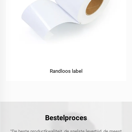
Randloos label
Bestelproces
"De beste productkwaliteit, de snelste levertijd, de meest