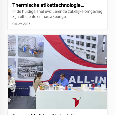
Thermische etikettechnologie
In de huidige snel evoluerende zakelijke omgeving
revolutioneeret het industrielandschap
zijn efficiënte en nauwkeurige
etiketteringsoplossingen onmisbaar geworden
Oct, 29, 2025
voor supply chain management, retailoperaties en
logistieke traceerbaarheid. Onlangs, met
doorbraken in materiaalkunde en
printtechnologie...