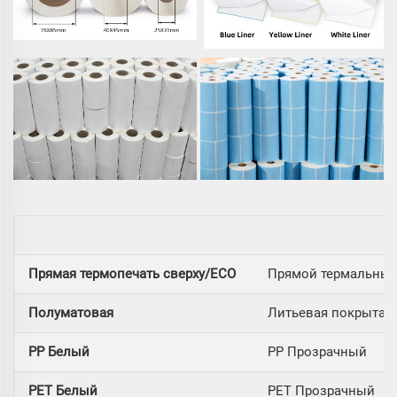
О
Прямая термопечать сверху/ECO
Прямой термальны
Полуматовая
Литьевая покрытая 
PP Белый
PP Прозрачный
PET Белый
PET Прозрачный