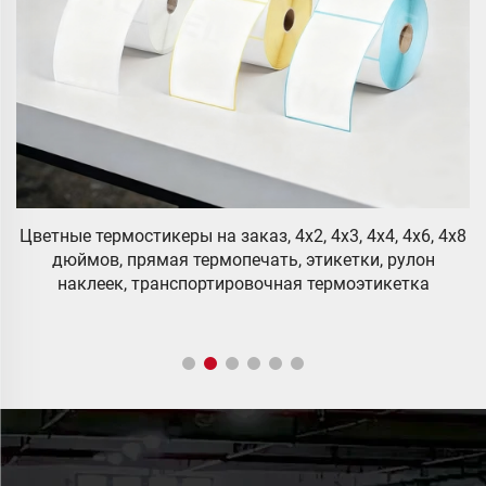
,
0,
Цветные термостикеры на заказ, 4x2, 4x3, 4x4, 4x6, 4x8
1
дюймов, прямая термопечать, этикетки, рулон
наклеек, транспортировочная термоэтикетка