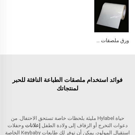
ورق ملصقات من فيلم اصطناعي لاصق ذاتي شفاف من مادة البولي بروبلين والبولي إيثيلين والتيريفثاليت، بكرات كبيرة
فوائد استخدام ملصقات الطباعة النافثة للحبر
لمنتجاتك
حياة Hylabel مليئة بلحظات خاصة تستحق الاحتفال. من
دعوات التخرج أو الزفاف إلى ولادة الطفل
إعلانات
وحفلات
استقبال المولود، يمكن أن توفر لك طابعات Keybaby الخاصة