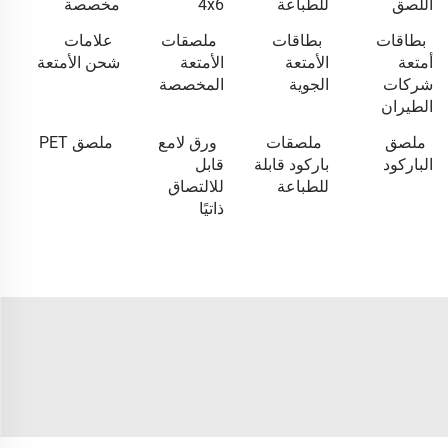
اللصق
للطباعة
4x6
مخصصة
بطاقات
بطاقات
ملصقات
علامات
أمتعة
الأمتعة
الأمتعة
شحن الأمتعة
شركات
الجوية
المخصصة
الطيران
ملصق
ملصقات
ورق لامع
ملصق PET
الباركود
باركود قابلة
قابل
للطباعة
للالتصاق
ذاتيًا