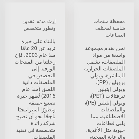
محفظة منتجات
إرث مدته عقدين
شاملة لمختلف
وتطور متخصص
الصناعات
بالبناء على خبرة
نحن نقدم مجموعة
تزيد عن 20 عامًا
واسعة من مواد
منذ عام 2003، فإن
الملصقات، تشمل
رحلتنا من المنتجات
الملصقات الحرارية
الورقية إلى
المباشرة، وبولي
التخصص في
بروبلين (PP)،
الملصقات ذاتية
وبولي إيثيلين
اللصق (منذ عام
تيرفثالات (PET)،
2016) تُظهر خبرة
وبولي إيثيلين (PE)،
تصنيع عميقة
والملصقات
وتطورًا استراتيجيًا
الاصطناعية، مما
ناجحًا نحو أن نصبح
يلبي قطاعات
شركة رائدة
حيوية مثل الأغذية،
متخصصة في تقنية
والرعاية الصحية،
الملصقات.