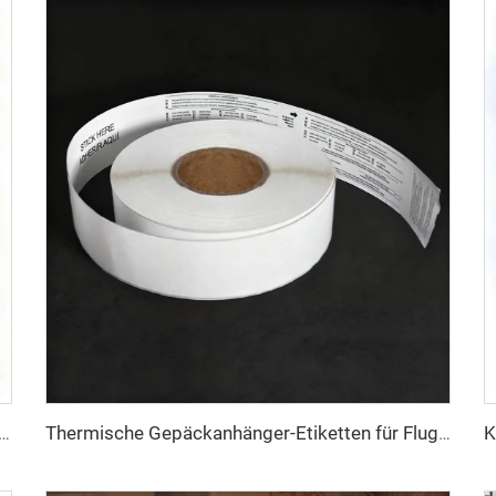
nfestes Vellum-Etikett Barcode-Aufkleber Etikett A4-Etikettenbogen 8,5x11 Zoll für Laserdrucker & Tintenstrahldrucker
Thermische Gepäckanhänger-Etiketten für Fluggesellschaften, Direktthermo-Synthesepapier, BOPP-Folie, Gepäckaufkleber für Kofferanhänger