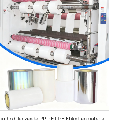
Jumbo Glänzende PP PET PE Etikettenmaterial Jumbo Folie Selbstklebendes Papier Polyethylen Aufkleber Bogen Synthetisches Etikett Jumbo Rolle