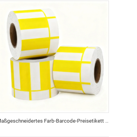
Maßgeschneidertes Farb-Barcode-Preisetikett Thermo-Preisschild Thermodeckpappe für Supermarkt