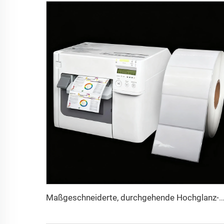
Maßgeschneiderte, durchgehende Hochglanz-Matt-Syntheseklebeetikette aus Inkjet-Papier, Rolle, 102 mm, 216 mm, Inkj