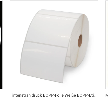
et-Aufkleber
Tintenstrahldruck BOPP-Folie Weiße BOPP-Etiketten PP-Aufkleber Synthetisches Papier Tiefkühl-Aufkleber