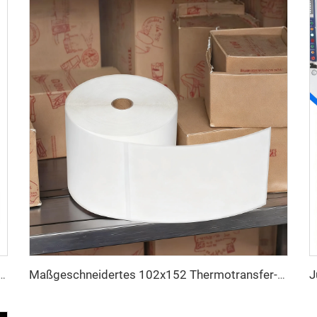
ucktes Etikett Thermotransfer Frachtbriefaufkleber Selbstklebeetikett 4x6 Zoll Versand-Thermo-Farbetikett
Maßgeschneidertes 102x152 Thermotransfer-Etikett Halbmattes Papier Transfer-Klebeetikett Frachtbriefetikett 4x6 Versand-Thermoaufkleber