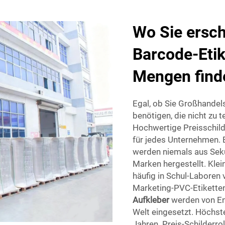
Wo Sie ersch
Barcode-Etik
Mengen find
Egal, ob Sie Großhandel
benötigen, die nicht zu 
Hochwertige Preisschilde
für jedes Unternehmen. 
werden niemals aus Sek
Marken hergestellt. Klei
häufig in Schul-Laboren 
Marketing-PVC-Etiketten
Aufkleber
werden von E
Welt eingesetzt. Höchste
Jahren. Preis-Schilderr