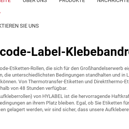
EITE
ÜBER UNS
PRODUKTE
NACHRICHT
TIEREN SIE UNS
code-Label-Klebebandr
de-Etiketten-Rollen, die sich für den Großhandelserwerb ei
n, die unterschiedlichsten Bedingungen standhalten und in 
önnen. Von Thermotransfer-Etiketten und Direktthermo-Etike
erhalb von 48 Stunden verfügbar.
fkleberrollen) von HYLABEL ist die hervorragende Haftkraft
dingungen an ihrem Platz bleiben. Egal, ob Sie Etiketten für
 gelagert werden, wir sind sicher, dass unsere Aufkleberet