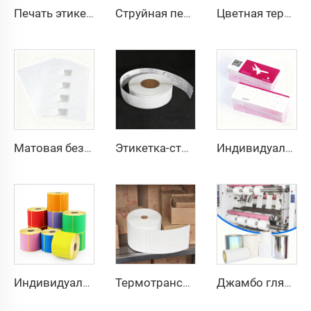
Печать этикеток нестандартного размера, непрерывная глянцевая и матовая синтетическая клеевая бумага для струйной печати, рулон 102 мм 216 мм, стикер для струйной печати
Струйная печать на пленке БОПП, белые БОПП-этикетки, ПП-стикеры, синтетическая бумага, морозостойкая наклейка
Цветная термоэтикетка с индивидуальным дизайном, штрих-код, ценник, термотоп-бумага из картона для супермаркета
Матовая безволокнистая веллум-этикетка формата А4, штрих-код, наклейка, лист этикеток А4 8,5x11 дюйма для лазерного и струйного принтера
Этикетка-стикер для багажа авиакомпании, термоэтикетки из синтетической бумаги, прямое термопокрытие, пленка BOPP, бирка-этикетка для багажа
Индивидуальная печать термобумаги из картона для авиабилетов, билетов на рейс, посадочных талонов, бумажные авиабилеты
Индивидуальный размер 102x150 102x152, печатная этикетка, термотрансферная накладная, клеевая метка, цветная термоэтикетка 4x6 дюйма для доставки
Термотрансферная этикетка размером 102x152, полуматовая бумага, клеевая транспортная накладная, стикер-этикетка 4x6 дюймов для термопечати при доставке
Джамбо глянцевая пленка ПП, ПЭТ, ПЭ, материал для этикеток, самоклеящаяся бумага, полиэтиленовая наклейка, рулон синтетической этикетки джамбо