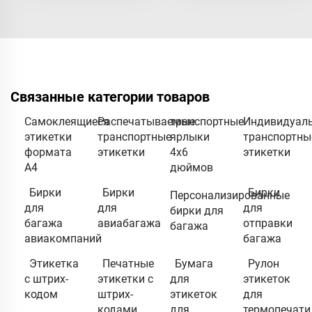
Связанные категории товаров
Самоклеящиеся
Распечатываемые
транспортные
Индивидуал
этикетки
транспортные
ярлыки
транспортны
формата
этикетки
4x6
этикетки
А4
дюймов
Бирки
Бирки
Бирки
Персонализированные
для
для
для
бирки для
багажа
авиабагажа
отправки
багажа
авиакомпаний
багажа
Этикетка
Печатные
Бумага
Рулон
с штрих-
этикетки с
для
этикеток
кодом
штрих-
этикеток
для
кодами
для
термопечати