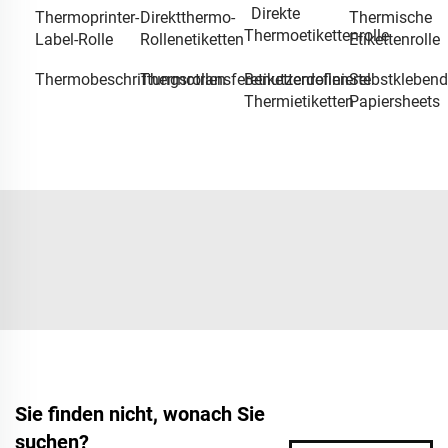
Direkte
Thermoprinter-
Direktthermo-
Thermische
Thermoetikettenrolle
Label-Rolle
Rollenetiketten
Etikettenrolle
Thermobeschriftungsrollen
Thermotransferetikettenrollen
Benutzerdefinierte
Selbstklebend
Thermietiketten
Papiersheets
Sie finden nicht, wonach Sie
suchen?