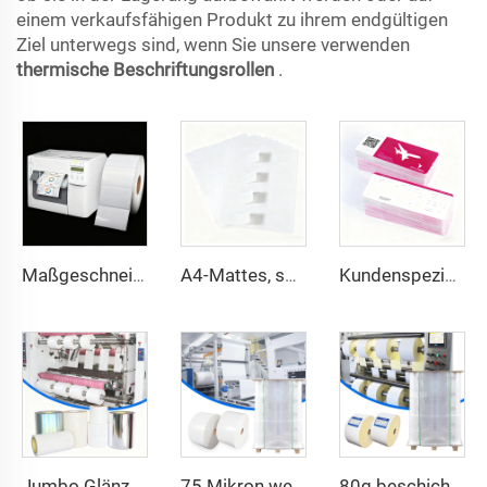
einem verkaufsfähigen Produkt zu ihrem endgültigen
Ziel unterwegs sind, wenn Sie unsere verwenden
thermische Beschriftungsrollen
.
Maßgeschneiderte, durchgehende Hochglanz-Matt-Syntheseklebeetikette aus Inkjet-Papier, Rolle, 102 mm, 216 mm, Inkjet-Aufkleber
A4-Mattes, schreibmaschinenfestes Vellum-Etikett Barcode-Aufkleber Etikett A4-Etikettenbogen 8,5x11 Zoll für Laserdrucker & Tintenstrahldrucker
Kundenspezifischer Thermotransfer-Druck auf Karton, Flugtickets, Fluglinien-Tickets, Boarding-Pass, Papier-Flugtickets
Jumbo Glänzende PP PET PE Etikettenmaterial Jumbo Folie Selbstklebendes Papier Polyethylen Aufkleber Bogen Synthetisches Etikett Jumbo Rolle
75 Mikron weißes synthetisches selbstklebendes Papier Jumbo-Etikettenfolie PP-Synthetikpapier-Etikett Jumbo-Rolle
80g beschichtetes semiglänzendes Papier Thermotransfer-Etikett Heißschmelz-Selbstklebe-Papier Rohstoff Jumbo-Rollen-Etikettenpapier Aufkleber