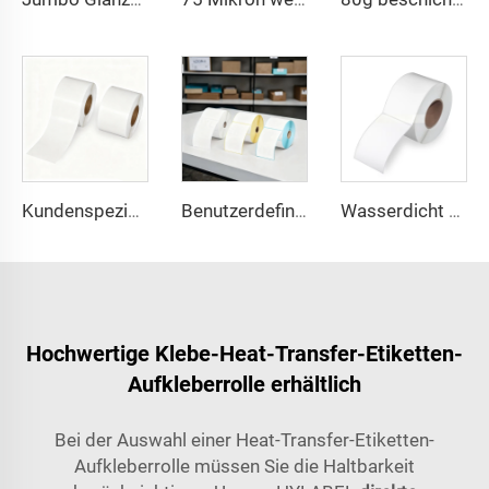
Kundenspezifische linerlose Direktthermo-Klebeetiketten-Rolle mit Silikon-Glaskine, linienfrei, Endlosrolle, linerlose Thermorolle
Benutzerdefinierte Farbe Thermoaufkleber 4x2 4x3 4x4 4x6 4x8 Zoll Direktthermische Etiquetas Etikettenrolle Aufkleber Versand Thermietikett
Wasserdicht 100 mm x 150 mm 1000 Stück Thermorolle Drucker Aufkleber Frachtbrief A6 Etikett 100x150 Direktthermische Versandetiketten
Hochwertige Klebe-Heat-Transfer-Etiketten-
Aufkleberrolle erhältlich
Bei der Auswahl einer Heat-Transfer-Etiketten-
Aufkleberrolle müssen Sie die Haltbarkeit