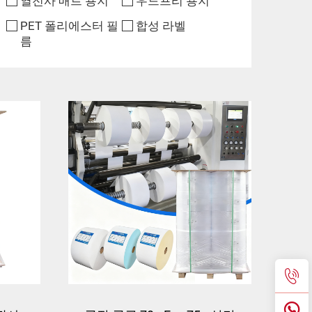
열전사 매트 용지
우드프리 용지
PET 폴리에스터 필
합성 라벨
름