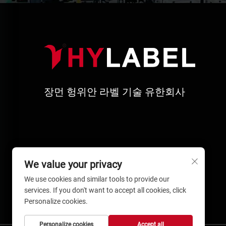
장먼 헝위안 라벨 기술 유한회사
We value your privacy
We use cookies and similar tools to provide our
services. If you don't want to accept all cookies, click
Personalize cookies.
Personalize cookies
Accept all