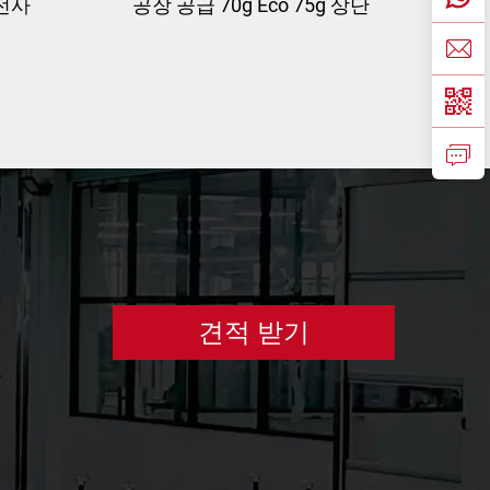
열전사
공장 공급 70g Eco 75g 상단
형 라
직접 열전사 스티커 자가 접
사 라
착지 재료 대형 라벨 원지 열
 롤
전사 라벨 대형 롤
견적 받기