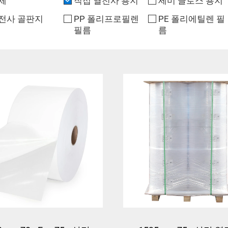
체
직접 열전사 용지
세미 글로스 용지
전사 골판지
PP 폴리프로필렌
PE 폴리에틸렌 필
필름
름