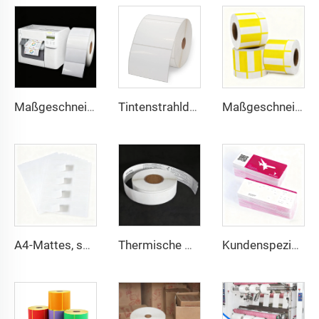
Maßgeschneiderte, durchgehende Hochglanz-Matt-Syntheseklebeetikette aus Inkjet-Papier, Rolle, 102 mm, 216 mm, Inkjet-Aufkleber
Tintenstrahldruck BOPP-Folie Weiße BOPP-Etiketten PP-Aufkleber Synthetisches Papier Tiefkühl-Aufkleber
Maßgeschneidertes Farb-Barcode-Preisetikett Thermo-Preisschild Thermodeckpappe für Supermarkt
A4-Mattes, schreibmaschinenfestes Vellum-Etikett Barcode-Aufkleber Etikett A4-Etikettenbogen 8,5x11 Zoll für Laserdrucker & Tintenstrahldrucker
Thermische Gepäckanhänger-Etiketten für Fluggesellschaften, Direktthermo-Synthesepapier, BOPP-Folie, Gepäckaufkleber für Kofferanhänger
Kundenspezifischer Thermotransfer-Druck auf Karton, Flugtickets, Fluglinien-Tickets, Boarding-Pass, Papier-Flugtickets