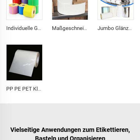
Individuelle Größe 102x150 102x152 Bedrucktes Etikett Thermotransfer Frachtbriefaufkleber Selbstklebeetikett 4x6 Zoll Versand-Thermo-Farbetikett
Maßgeschneidertes 102x152 Thermotransfer-Etikett Halbmattes Papier Transfer-Klebeetikett Frachtbriefetikett 4x6 Versand-Thermoaufkleber
Jumbo Glänzende PP PET PE Etikettenmaterial Jumbo Folie Selbstklebendes Papier Polyethylen Aufkleber Bogen Synthetisches Etikett Jumbo Rolle
PP PE PET Klar Transparente Selbstklebende Synthetische Folienmaterial Etikettenpapier Jumbo Rolle
Vielseitige Anwendungen zum Etikettieren,
Basteln und Organisieren