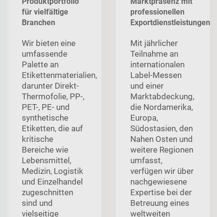
Produktportfolio
Marktpräsenz mit
für vielfältige
professionellen
Branchen
Exportdienstleistungen
Wir bieten eine
Mit jährlicher
umfassende
Teilnahme an
Palette an
internationalen
Etikettenmaterialien,
Label-Messen
darunter Direkt-
und einer
Thermofolie, PP-,
Marktabdeckung,
PET-, PE- und
die Nordamerika,
synthetische
Europa,
Etiketten, die auf
Südostasien, den
kritische
Nahen Osten und
Bereiche wie
weitere Regionen
Lebensmittel,
umfasst,
Medizin, Logistik
verfügen wir über
und Einzelhandel
nachgewiesene
zugeschnitten
Expertise bei der
sind und
Betreuung eines
vielseitige
weltweiten