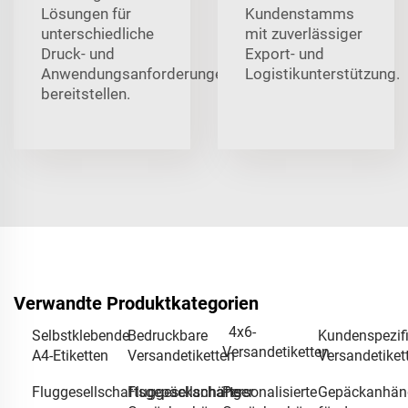
Lösungen für
Kundenstamms
unterschiedliche
mit zuverlässiger
Druck- und
Export- und
Anwendungsanforderungen
Logistikunterstützung.
bereitstellen.
Verwandte Produktkategorien
4x6-
Selbstklebende
Bedruckbare
Kundenspezif
Versandetiketten
A4-Etiketten
Versandetiketten
Versandetiket
Fluggesellschaftsgepäckanhänger
Fluggesellschafts-
Personalisierte
Gepäckanhän