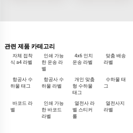
관련 제품 카테고리
자체 접착
인쇄 가능
4x6 인치
맞춤 배송
식 a4 라벨
한 운송 라
운송 라벨
라벨
벨
항공사 수
항공사 수
개인 맞춤
수하물 태
하물 태그
하물 라벨
형 수하물
그
태그
바코드 라
인쇄 가능
열전사 라
열전사지
벨
한 바코드
벨 스티커
라벨
라벨
롤