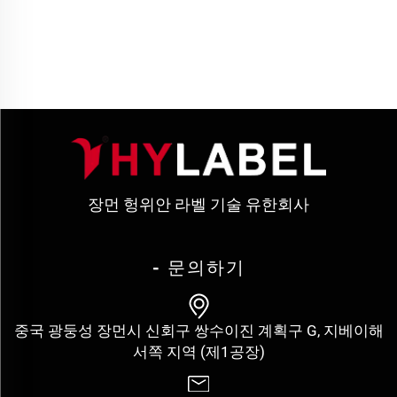
장먼 헝위안 라벨 기술 유한회사
- 문의하기
중국 광둥성 장먼시 신회구 쌍수이진 계획구 G, 지베이해
서쪽 지역 (제1공장)