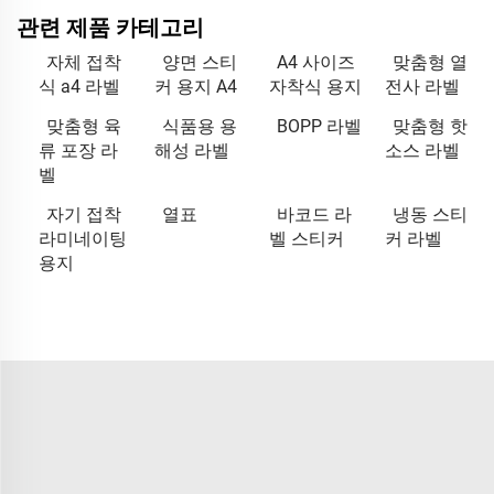
관련 제품 카테고리
자체 접착
양면 스티
A4 사이즈
맞춤형 열
식 a4 라벨
커 용지 A4
자착식 용지
전사 라벨
맞춤형 육
식품용 용
BOPP 라벨
맞춤형 핫
류 포장 라
해성 라벨
소스 라벨
벨
자기 접착
열표
바코드 라
냉동 스티
라미네이팅
벨 스티커
커 라벨
용지