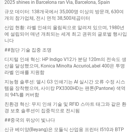
2025 shines in Barcelona ran Via, Barcelona, Spain
규모 데이터: 138개국에서 35,000명 이상의 방문객, 630여
개의 참가업체, 전시 면적 38,500제곱미터
산업 현황: 라벨 인쇄의 올림픽으로 알려져 있으며, 1980년
에 설립되어 매년 개최되는 세계 최고 권위의 글로벌 행사입
니다
##첨단 기술 집중 조명
디지털 인쇄 혁신: HP Indigo V12가 분당 120m의 전속도 생
산을 달성했으며, Konica Minolta AccurioLabel 400은 투명
라벨 인쇄를 지원함
지능형 솔루션: 델시 G3 인쇄기는 AI 실시간 오류 수정 시스
템을 장착했으며, 사이캉 PX3300HD는 팬톤(Pantone) 색역
의 94%를 커버함
친환경 혁신: 무지 인쇄 기술 및 RFID 스마트 태그와 같은 환
경 보호 솔루션이 집중적으로 전시됨
##중국의 위상이 빛나다
신규 베이양(Beyang)은 모듈식 산업용 프린터 I510과 BTP