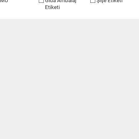
ÜMÜ
Gıda Ambalaj
Şişe Etiketi
Etiketi