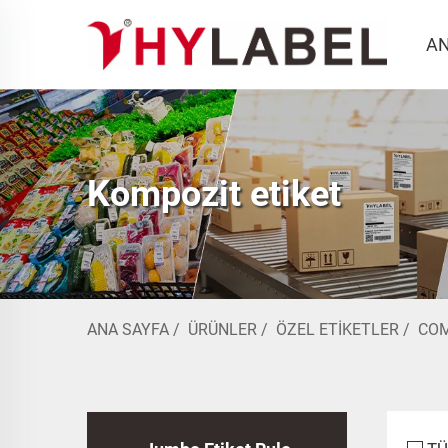
AN
Kompozit etiket
ANA SAYFA
/
ÜRÜNLER
/
ÖZEL ETIKETLER
/
COM