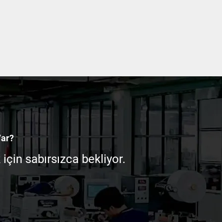
Var?
çin sabırsızca bekliyor.