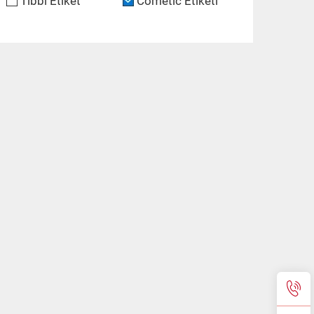
Tıbbi Etiket
Cometic Etiketi