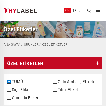
TR
Özel Etiketler
ANA SAYFA
/
ÜRÜNLER
/
ÖZEL ETIKETLER
ÖZEL ETIKETLER
TÜMÜ
Gıda Ambalaj Etiketi
Şişe Etiketi
Tıbbi Etiket
Cometic Etiketi