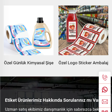
Özel Günlük Kimyasal Şişe
Özel Logo Sticker Ambalaj
Etiketi Sticker PP Etiket
Yapışkanlı Kağıt Meyve
BOPP Polipropilen Sticker
Suyu Şişesi Etiketi Meyve
Çamaşır Deterjanı Şişe
Suyu Etiketi Ambalaj
Etiketi Ambalaj İçin
Sticker Gıda İçecek Şişe
Etiket Ürünlerimiz Hakkında Sorularınız mı Var?
Etiketi
Uzman satış ekibimiz danışmanlık için sabırsızca bekliyor.