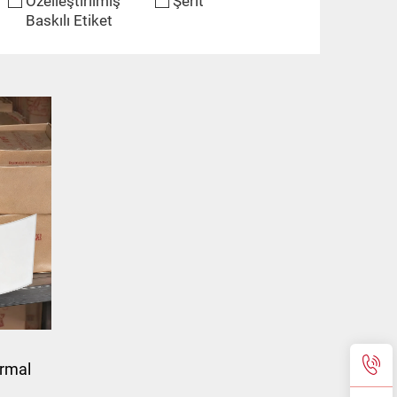
Özelleştirilmiş
Şerit
Baskılı Etiket
ermal