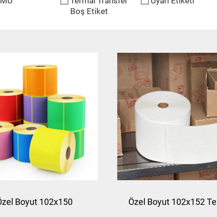
ÜMÜ
Termal Transfer
Uyarı Etiketi
Boş Etiket
Özel Boyut 102x150
Özel Boyut 102x152 T