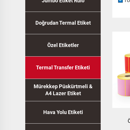
Jumbo Etiket Rulo
T
Doğrudan Termal Etiket
Özel Etiketler
Termal Transfer Etiketi
Mürekkep Püskürtmeli &
A4 Lazer Etiket
Hava Yolu Etiketi