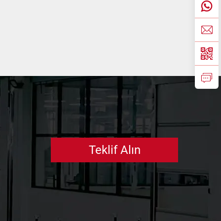
rlak
anlı
iyat
er
Teklif Alın