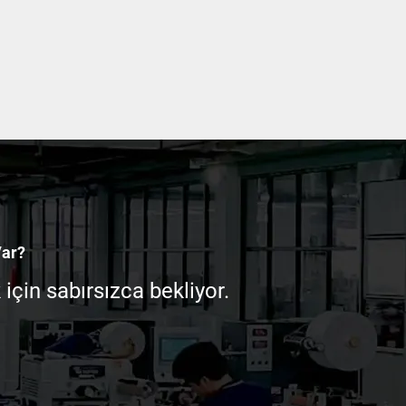
2x152 Baskılı Etiket
Transfer Etiket Yarı Pa
rmal Transfer Kargo
Kağıt Transfer Yapışk
er Yapışkanlı Etiket 4x6
Kargo Etiketi 4x6 Sevk
Sevkiyat Termal Renkli
Termal Etiket Stick
Etiket
Var?
çin sabırsızca bekliyor.