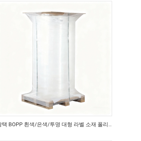
광택 BOPP 흰색/은색/투명 대형 라벨 소재 폴리프로필렌 PP 라벨 원지 자가 접착 스티커 대형 BOPP 라벨 스티커