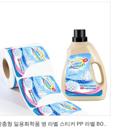
맞춤형 일용화학품 병 라벨 스티커 PP 라벨 BOPP 폴리프로필렌 스티커 세탁세제 병 라벨 포장용