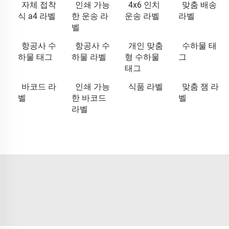
자체 접착
인쇄 가능
4x6 인치
맞춤 배송
식 a4 라벨
한 운송 라
운송 라벨
라벨
벨
항공사 수
항공사 수
개인 맞춤
수하물 태
하물 태그
하물 라벨
형 수하물
그
태그
바코드 라
인쇄 가능
식품 라벨
맞춤 잼 라
벨
한 바코드
벨
라벨