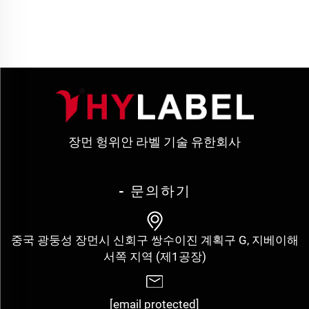
장먼 헝위안 라벨 기술 유한회사
- 문의하기
중국 광둥성 장먼시 신회구 쌍수이진 계획구 G, 지베이해
서쪽 지역 (제1공장)
[email protected]