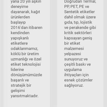
yana 20 yılı aşkın
Doğrudan Termal,
deneyime
PP, PET, PE ve
dayanarak, kağıt
Sentetik etiketler
ürünlerden
dahil olmak üzere
başlayıp
gıda, tıp, lojistik
2016'dan itibaren
ve perakende gibi
kendinden
kritik sektörleri
yapışkanlı
kapsayan geniş
etiketlere
bir etiket
odaklanmamız,
malzemesi
köklü bir üretim
yelpazesi
uzmanlığı ve özel
sunuyoruz ve
etiket teknolojisi
çeşitli baskı ve
liderine
uygulama
dönüşümümüzde
ihtiyaçları için
başarılı ve
esnek çözümler
stratejik bir
sağlıyoruz.
gelişimi
yansıtmaktadır.