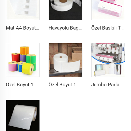
Mat A4 Boyutlu Yağsız Vellum Etiket Barkod Sticker Etiket 8.5x11inç A4 Etiket Sayfası Lazer Yazıcı ve Mürekkep Püskürtmeli Yazıcı İçin
Havayolu Bagaj Etiketi Sticker Etiketler Termal Sentetik Kağıt Doğrudan Termal BOPP Film Bagaj Etiketi Bagaj Etiketleri İçin
Özel Baskılı Termal Karton Hava Uçuş Bileti Havayolu Bileti Bindirme Girişi Kağıt Uçuş Biletleri
Özel Boyut 102x150 102x152 Baskılı Etiket Termal Transfer Kargo Sticker Yapışkanlı Etiket 4x6 İnç Sevkiyat Termal Renkli Etiket
Özel Boyut 102x152 Termal Transfer Etiket Yarı Parlak Kağıt Transfer Yapışkanlı Kargo Etiketi 4x6 Sevkiyat Termal Etiket Sticker
Jumbo Parlak PP PET PE Etiket Malzemesi Jumbo Film Kendinden Yapışkanlı Kağıt Polietilen Çıkartma Stok Sentetik Etiket Jumbo Rulo