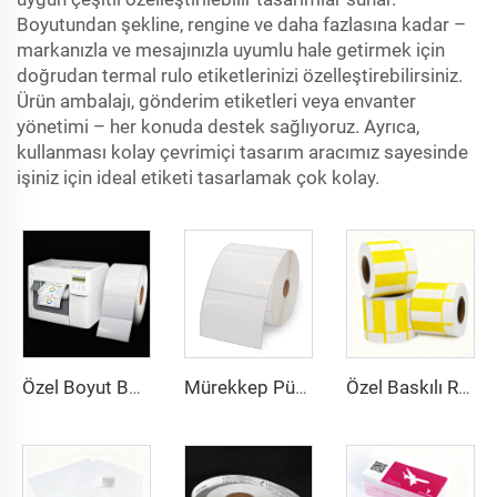
Boyutundan şekline, rengine ve daha fazlasına kadar –
markanızla ve mesajınızla uyumlu hale getirmek için
doğrudan termal rulo etiketlerinizi özelleştirebilirsiniz.
Ürün ambalajı, gönderim etiketleri veya envanter
yönetimi – her konuda destek sağlıyoruz. Ayrıca,
kullanması kolay çevrimiçi tasarım aracımız sayesinde
işiniz için ideal etiketi tasarlamak çok kolay.
Özel Boyut Boş Sürekli Parlak Mat Sentetik Yapışkanlı Mürekkep Püskürtmeli Etiket Rulosu 102 mm 216 mm Mürekkep Püskürtmeli Sticker
Mürekkep Püskürtmeli Baskı BOPP Film Beyaz BOPP Etiketler PP Sticker Sentetik Kağıt Dondurucu Etiket Sticker
Özel Baskılı Renkli Barkod Fiyat Termal Etiket Fiyat Etiketi Termal Üst Karton Kağıt Süpermarket İçin