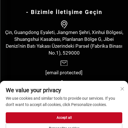
- Bizimle İletişime Geçin
Çin, Guangdong Eyaleti, Jiangmen Şehri, Xinhui Bölgesi,
Shuangshui Kasabası, Planlanan Bölge G, Jibei
Denizi'nin Batı Yakası Üzerindeki Parsel (Fabrika Binası
No.1), 529000
[email protected]
We value your privacy
+86-13143352910
We use cookies and similar tools to provide our services. If you
don't want to accept all cookies, click Personalize cookies.
Tüm hakları saklıdır. Jiangmen Hengyuan Label Technology Co.,
Accept all
Ltd. -
Gizlilik politikası