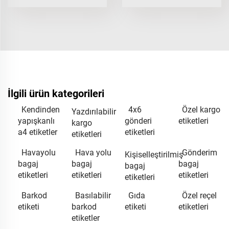
İlgili ürün kategorileri
Kendinden
4x6
Özel kargo
Yazdırılabilir
yapışkanlı
gönderi
etiketleri
kargo
a4 etiketler
etiketleri
etiketleri
Havayolu
Hava yolu
Gönderim
Kişiselleştirilmiş
bagaj
bagaj
bagaj
bagaj
etiketleri
etiketleri
etiketleri
etiketleri
Barkod
Basılabilir
Gıda
Özel reçel
etiketi
barkod
etiketi
etiketleri
etiketler