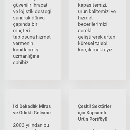
güvenilir ihracat
kapasitemizi,
ve lojistik desteği
ürün kalitemizi ve
sunarak dünya
hizmet
çapında bir
becerilerimizi
müşteri
sürekli
tablosuna hizmet
geliştirerek artan
vermenin
küresel talebi
kanıtlanmış
karşılamaktayız.
uzmanlığına
sahibiz.
İki Dekadlık Miras
Çeşitli Sektörler
ve Odaklı Gelişme
için Kapsamlı
Ürün Portföyü
2003 yılından bu