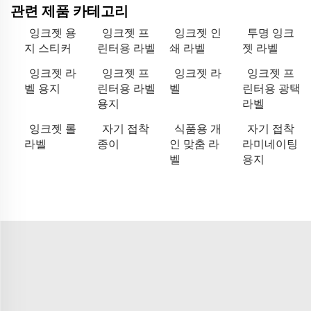
관련 제품 카테고리
잉크젯 용
잉크젯 프
잉크젯 인
투명 잉크
지 스티커
린터용 라벨
쇄 라벨
젯 라벨
잉크젯 라
잉크젯 프
잉크젯 라
잉크젯 프
벨 용지
린터용 라벨
벨
린터용 광택
용지
라벨
잉크젯 롤
자기 접착
식품용 개
자기 접착
라벨
종이
인 맞춤 라
라미네이팅
벨
용지