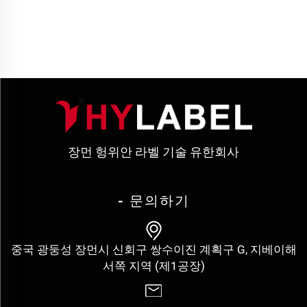
장먼 헝위안 라벨 기술 유한회사
- 문의하기
중국 광둥성 장먼시 신회구 쌍수이진 계획구 G, 지베이해
서쪽 지역 (제1공장)