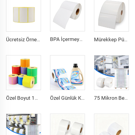
BPA İçermeyen 100 X 150 mm Etiket 6x4 Termal Rulo Etiket Adres 4x6 Doğrudan Termal Kargo Etiketi Termal Doğrudan Çıkartmalar
Ücretsiz Örnek Süpermarket Önceden Basılı Et Paketleme Fiyat Etiketi Kendinden Yapışkanlı Barkod Kağıt Rulo Etiket Çıkartmalar
Mürekkep Püskürtmeli Baskı BOPP Film Beyaz BOPP Etiketler PP Sticker Sentetik Kağıt Dondurucu Etiket Sticker
Özel Boyut 102x150 102x152 Baskılı Etiket Termal Transfer Kargo Sticker Yapışkanlı Etiket 4x6 İnç Sevkiyat Termal Renkli Etiket
Özel Günlük Kimyasal Şişe Etiketi Sticker PP Etiket BOPP Polipropilen Sticker Çamaşır Deterjanı Şişe Etiketi Ambalaj İçin
75 Mikron Beyaz Sentetik Kendinden Yapışkanlı Kağıt Jumbo Etiket Filmi PP Sentetik Kağıt Etiket Jumbo Rulo