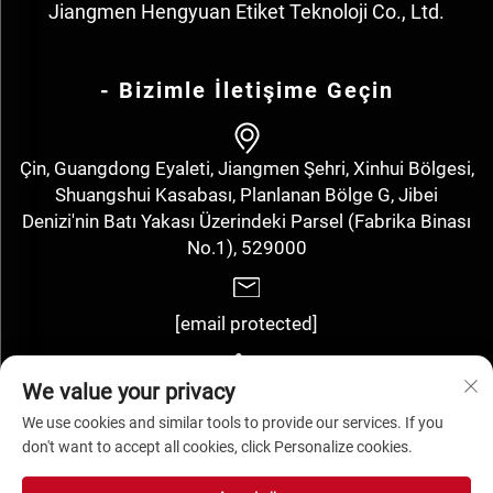
Jiangmen Hengyuan Etiket Teknoloji Co., Ltd.
- Bizimle İletişime Geçin
Çin, Guangdong Eyaleti, Jiangmen Şehri, Xinhui Bölgesi,
Shuangshui Kasabası, Planlanan Bölge G, Jibei
Denizi'nin Batı Yakası Üzerindeki Parsel (Fabrika Binası
No.1), 529000
[email protected]
We value your privacy
+86-13143352910
We use cookies and similar tools to provide our services. If you
don't want to accept all cookies, click Personalize cookies.
Tüm hakları saklıdır. Jiangmen Hengyuan Label Technology Co.,