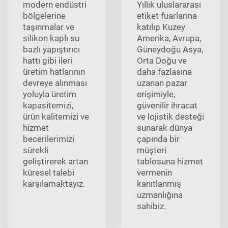
modern endüstri
Yıllık uluslararası
bölgelerine
etiket fuarlarına
taşınmalar ve
katılıp Kuzey
silikon kaplı su
Amerika, Avrupa,
bazlı yapıştırıcı
Güneydoğu Asya,
hattı gibi ileri
Orta Doğu ve
üretim hatlarının
daha fazlasına
devreye alınması
uzanan pazar
yoluyla üretim
erişimiyle,
kapasitemizi,
güvenilir ihracat
ürün kalitemizi ve
ve lojistik desteği
hizmet
sunarak dünya
becerilerimizi
çapında bir
sürekli
müşteri
geliştirerek artan
tablosuna hizmet
küresel talebi
vermenin
karşılamaktayız.
kanıtlanmış
uzmanlığına
sahibiz.