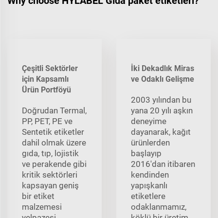
Why choose HYLABEL Gıda paket etiketleri?
Çeşitli Sektörler
İki Dekadlık Miras
için Kapsamlı
ve Odaklı Gelişme
Ürün Portföyü
2003 yılından bu
Doğrudan Termal,
yana 20 yılı aşkın
PP, PET, PE ve
deneyime
Sentetik etiketler
dayanarak, kağıt
dahil olmak üzere
ürünlerden
gıda, tıp, lojistik
başlayıp
ve perakende gibi
2016'dan itibaren
kritik sektörleri
kendinden
kapsayan geniş
yapışkanlı
bir etiket
etiketlere
malzemesi
odaklanmamız,
yelpazesi
köklü bir üretim