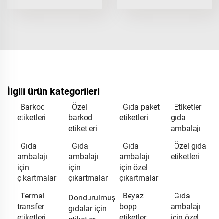
İlgili ürün kategorileri
Barkod
Özel
Gıda paket
Etiketler
etiketleri
barkod
etiketleri
gıda
etiketleri
ambalajı
Gıda
Gıda
Gıda
Özel gıda
ambalajı
ambalajı
ambalajı
etiketleri
için
için
için özel
çıkartmalar
çıkartmalar
çıkartmalar
Termal
Beyaz
Gıda
Dondurulmuş
transfer
bopp
ambalajı
gıdalar için
etiketleri
etiketler
için özel