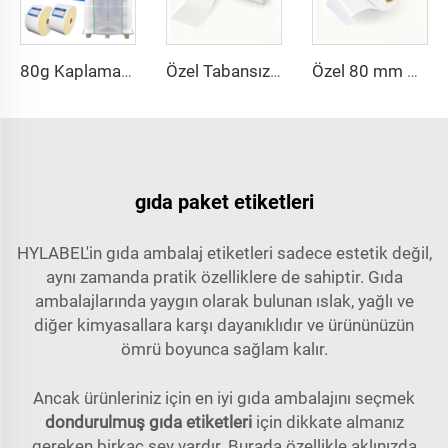
80g Kaplamalı Yarı Parlak Kağıt Termal Transfer Etiketi Sıcak Erime Kendinden Yapışkanlı Kağıt Ham Madde Jumbo Rulo Etiket Stoku Etiket
Özel Tabansız Doğrudan Termal Yapışkanlı Etiket Rulosu Silikonlu Glassine Çizgisiz Sürekli Rulo Termal Tabansız Etiket
Özel 80 mm 58 mm Tabansız Doğrudan Termal Yapışkanlı Etiket Silikonlu Glassine Çizgisiz Sürekli Rulo Termal Tabansız Etiket
gıda paket etiketleri
HYLABEL'in gıda ambalaj etiketleri sadece estetik değil,
aynı zamanda pratik özelliklere de sahiptir. Gıda
ambalajlarında yaygın olarak bulunan ıslak, yağlı ve
diğer kimyasallara karşı dayanıklıdır ve ürününüzün
ömrü boyunca sağlam kalır.
Ancak ürünleriniz için en iyi gıda ambalajını seçmek
dondurulmuş gıda etiketleri
için dikkate almanız
gereken birkaç şey vardır. Burada özellikle aklınızda