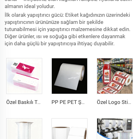
almanın ideal yoludur.
İlk olarak yapıştırıcı gücü: Etiket kağıdınızın üzerindeki
yapıştırıcının ürününüze sağlam bir şekilde
tutunabilmesi için yapıştırıcı malzemesine dikkat edin.
Diğer ürünler, ısı ve soğuğa gibi etkenlere dayanmak
için daha güçlü bir yapıştırıcıya ihtiyaç duyabilir.
Özel Baskılı Termal Karton Hava Uçuş Bileti Havayolu Bileti Bindirme Girişi Kağıt Uçuş Biletleri
PP PE PET Şeffaf Transparan Kendinden Yapışkanlı Sentetik Film Malzeme Etiket Kağıdı Jumbo Rulo
Özel Logo Sticker Ambalaj Yapışkanlı Kağıt Meyve Suyu Şişesi Etiketi Meyve Suyu Etiketi Ambalaj Sticker Gıda İçecek Şişe Etiketi