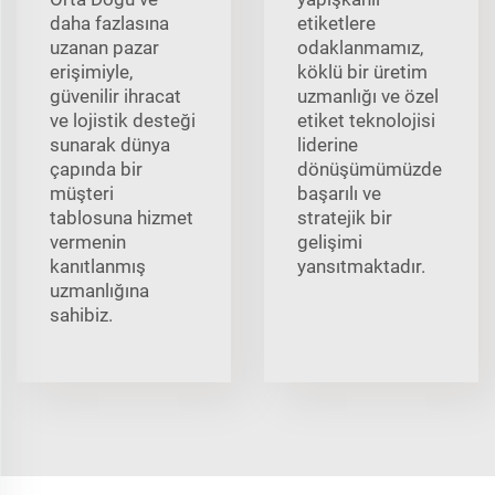
daha fazlasına
etiketlere
uzanan pazar
odaklanmamız,
erişimiyle,
köklü bir üretim
güvenilir ihracat
uzmanlığı ve özel
ve lojistik desteği
etiket teknolojisi
sunarak dünya
liderine
çapında bir
dönüşümümüzde
müşteri
başarılı ve
tablosuna hizmet
stratejik bir
vermenin
gelişimi
kanıtlanmış
yansıtmaktadır.
uzmanlığına
sahibiz.