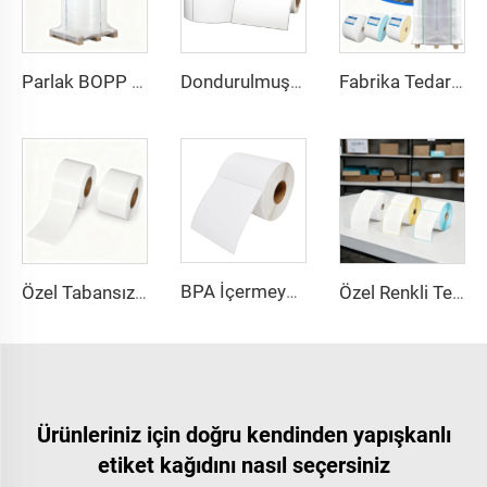
Parlak BOPP Beyaz/Gümüş/Şeffaf Jumbo Etiket Malzemesi Polipropilen PP Etiket Stoku Kendinden Yapışkanlı Etiket Jumbo Bopp Etiket Sticker
Dondurulmuş Gıda Çıkartmaları Gıda Ambalajı Plastik için Su Geçirmez Termal Boş Gıda Etiketi
Fabrika Tedarik 70g Eco 75g Üst Doğrudan Termal Etiket Kendinden Yapışkanlı Kağıt Malzeme Jumbo Etiket Stoku Termal Etiket Jumbo Rulo
BPA İçermeyen 100 X 150 mm Etiket 6x4 Termal Rulo Etiket Adres 4x6 Doğrudan Termal Kargo Etiketi Termal Doğrudan Çıkartmalar
Özel Tabansız Doğrudan Termal Yapışkanlı Etiket Rulosu Silikonlu Glassine Çizgisiz Sürekli Rulo Termal Tabansız Etiket
Özel Renkli Termal Çıkartma 4x2 4x3 4x4 4x6 4x8 İnç Doğrudan Termal Etiketler Etiket Rulosu Çıkartma Kargo Termal Etiket
Ürünleriniz için doğru kendinden yapışkanlı
etiket kağıdını nasıl seçersiniz