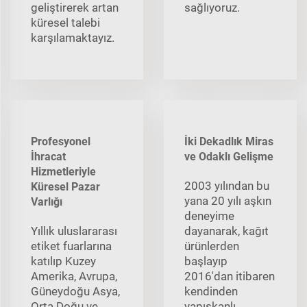
geliştirerek artan
sağlıyoruz.
küresel talebi
karşılamaktayız.
Profesyonel
İki Dekadlık Miras
İhracat
ve Odaklı Gelişme
Hizmetleriyle
2003 yılından bu
Küresel Pazar
yana 20 yılı aşkın
Varlığı
deneyime
Yıllık uluslararası
dayanarak, kağıt
etiket fuarlarına
ürünlerden
katılıp Kuzey
başlayıp
Amerika, Avrupa,
2016'dan itibaren
Güneydoğu Asya,
kendinden
Orta Doğu ve
yapışkanlı