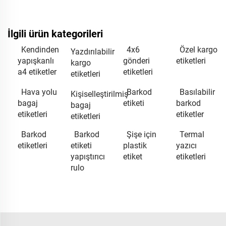
İlgili ürün kategorileri
Kendinden
4x6
Özel kargo
Yazdırılabilir
yapışkanlı
gönderi
etiketleri
kargo
a4 etiketler
etiketleri
etiketleri
Hava yolu
Barkod
Basılabilir
Kişiselleştirilmiş
bagaj
etiketi
barkod
bagaj
etiketleri
etiketler
etiketleri
Barkod
Barkod
Şişe için
Termal
etiketleri
etiketi
plastik
yazıcı
yapıştırıcı
etiket
etiketleri
rulo