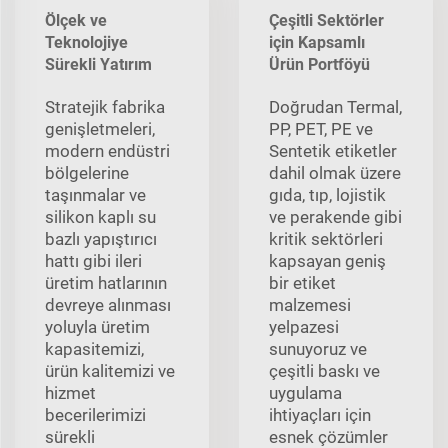
Ölçek ve
Çeşitli Sektörler
Teknolojiye
için Kapsamlı
Sürekli Yatırım
Ürün Portföyü
Stratejik fabrika
Doğrudan Termal,
genişletmeleri,
PP, PET, PE ve
modern endüstri
Sentetik etiketler
bölgelerine
dahil olmak üzere
taşınmalar ve
gıda, tıp, lojistik
silikon kaplı su
ve perakende gibi
bazlı yapıştırıcı
kritik sektörleri
hattı gibi ileri
kapsayan geniş
üretim hatlarının
bir etiket
devreye alınması
malzemesi
yoluyla üretim
yelpazesi
kapasitemizi,
sunuyoruz ve
ürün kalitemizi ve
çeşitli baskı ve
hizmet
uygulama
becerilerimizi
ihtiyaçları için
sürekli
esnek çözümler