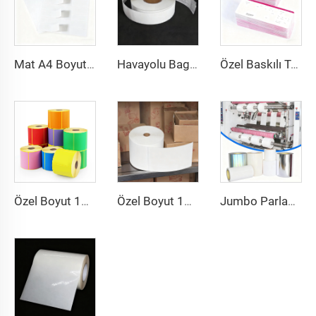
Mat A4 Boyutlu Yağsız Vellum Etiket Barkod Sticker Etiket 8.5x11inç A4 Etiket Sayfası Lazer Yazıcı ve Mürekkep Püskürtmeli Yazıcı İçin
Havayolu Bagaj Etiketi Sticker Etiketler Termal Sentetik Kağıt Doğrudan Termal BOPP Film Bagaj Etiketi Bagaj Etiketleri İçin
Özel Baskılı Termal Karton Hava Uçuş Bileti Havayolu Bileti Bindirme Girişi Kağıt Uçuş Biletleri
Özel Boyut 102x150 102x152 Baskılı Etiket Termal Transfer Kargo Sticker Yapışkanlı Etiket 4x6 İnç Sevkiyat Termal Renkli Etiket
Özel Boyut 102x152 Termal Transfer Etiket Yarı Parlak Kağıt Transfer Yapışkanlı Kargo Etiketi 4x6 Sevkiyat Termal Etiket Sticker
Jumbo Parlak PP PET PE Etiket Malzemesi Jumbo Film Kendinden Yapışkanlı Kağıt Polietilen Çıkartma Stok Sentetik Etiket Jumbo Rulo