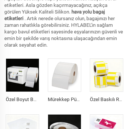
etiketleri. Asla gözden kaçırmayacağınız, açıkça
görülen Yüksek Kaliteli Silikon.
hava yolu bagaj
etiketleri
. Artık nerede olursanız olun, bagajınızı her
zaman rahatlıkla görebilirsiniz. HYLABEL'in sağlam
kargo bavul etiketleri sayesinde eşyalarınızın güvenli ve
emin bir şekilde varış noktasına ulaşacağından emin
olarak seyahat edin.
Özel Boyut Boş Sürekli Parlak Mat Sentetik Yapışkanlı Mürekkep Püskürtmeli Etiket Rulosu 102 mm 216 mm Mürekkep Püskürtmeli Sticker
Mürekkep Püskürtmeli Baskı BOPP Film Beyaz BOPP Etiketler PP Sticker Sentetik Kağıt Dondurucu Etiket Sticker
Özel Baskılı Renkli Barkod Fiyat Termal Etiket Fiyat Etiketi Termal Üst Karton Kağıt Süpermarket İçin