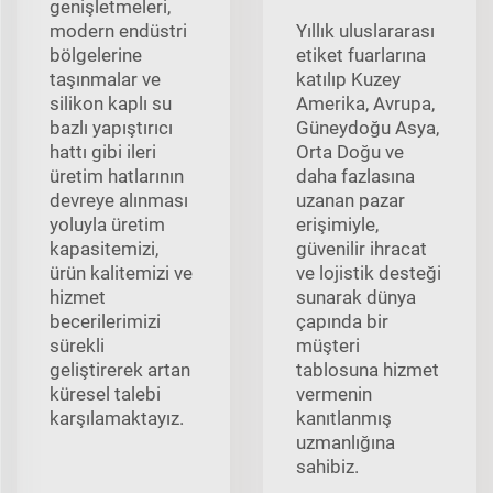
genişletmeleri,
modern endüstri
Yıllık uluslararası
bölgelerine
etiket fuarlarına
taşınmalar ve
katılıp Kuzey
silikon kaplı su
Amerika, Avrupa,
bazlı yapıştırıcı
Güneydoğu Asya,
hattı gibi ileri
Orta Doğu ve
üretim hatlarının
daha fazlasına
devreye alınması
uzanan pazar
yoluyla üretim
erişimiyle,
kapasitemizi,
güvenilir ihracat
ürün kalitemizi ve
ve lojistik desteği
hizmet
sunarak dünya
becerilerimizi
çapında bir
sürekli
müşteri
geliştirerek artan
tablosuna hizmet
küresel talebi
vermenin
karşılamaktayız.
kanıtlanmış
uzmanlığına
sahibiz.