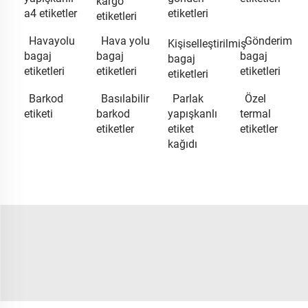
kargo
a4 etiketler
etiketleri
etiketleri
Havayolu
Hava yolu
Gönderim
Kişiselleştirilmiş
bagaj
bagaj
bagaj
bagaj
etiketleri
etiketleri
etiketleri
etiketleri
Barkod
Basılabilir
Parlak
Özel
etiketi
barkod
yapışkanlı
termal
etiketler
etiket
etiketler
kağıdı