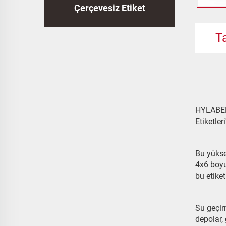
Çerçevesiz Etiket
T
HYLABEL 
Etiketle
Bu yükse
4x6 boyut
bu etiket
Su geçir
depolar,