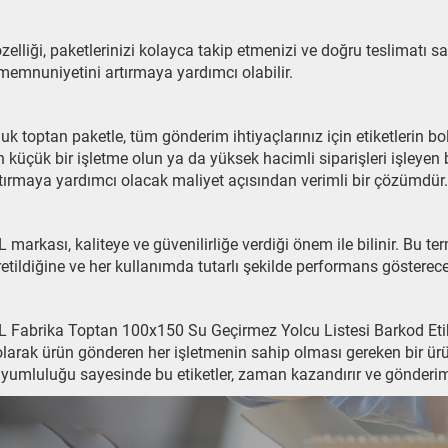
zelliği, paketlerinizi kolayca takip etmenizi ve doğru teslimatı
memnuniyetini artırmaya yardımcı olabilir.
luk toptan paketle, tüm gönderim ihtiyaçlarınız için etiketlerin 
 küçük bir işletme olun ya da yüksek hacimli siparişleri işleyen bü
tırmaya yardımcı olacak maliyet açısından verimli bir çözümdür.
markası, kaliteye ve güvenilirliğe verdiği önem ile bilinir. Bu te
etildiğine ve her kullanımda tutarlı şekilde performans gösterece
Fabrika Toptan 100x150 Su Geçirmez Yolcu Listesi Barkod Etiket
olarak ürün gönderen her işletmenin sahip olması gereken bir ürü
yumluluğu sayesinde bu etiketler, zaman kazandırır ve gönderim op