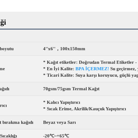
ği
 boyutu
4''x6''，100x150mm
* Kağıt etiketler: Doğrudan Termal Etiketler -
me
* En İyi Kalite:
BPA İÇERMEZ!
Su geçirmez, 
* Ticari Kalite: Suya karşı koruyucu, güçlü ya
ağıdı
70gsm/75gsm Termal Kağıt
* Kalıcı Yapıştırıcı
rıcı
* Sıcak Erime, Akrilik/Kauçuk Yapıştırıcı
t bırakma kağıdı
Beyaz veya Sarı
Sıcaklığı
-20℃~+65℃