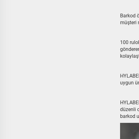
Barkod ö
müşteri 
100 rulo
gönderen
kolaylaş
HYLABEL 
uygun ür
HYLABEL 
düzenli 
barkod u