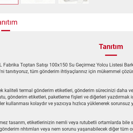
anıtım
Tanıtım
Fabrika Toptan Satışı 100x150 Su Geçirmez Yolcu Listesi Bark
ri'ni tanıtıyoruz, tüm gönderim ihtiyaçlarınız için mükemmel çöz
k kaliteli termal gönderim etiketleri, gönderim sürecinizi daha ve
u, gönderim etiketleri, paketleme fişleri ve diğerleri yazdırmak i
ler kullanması kolaydır ve yazıcıya hızlıca yüklenerek sorunsuz ya
mez tasarım, etiketlerinizin nemli veya rutubetli ortamlarda bil
 gönderim rıhtımları veya nem sorunu yaşanabilecek diğer tüm o