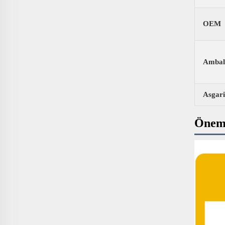
OEM
Ambal
Asgari
Öneml