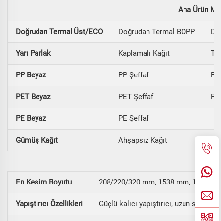
Ana Ürün Ma
Doğrudan Termal Üst/ECO
Doğrudan Termal BOPP
Doğ
Yarı Parlak
Kaplamalı Kağıt
Tra
PP Beyaz
PP Şeffaf
PP
PET Beyaz
PET Şeffaf
PE
PE Beyaz
PE Şeffaf
Gümüş Kağıt
Ahşapsız Kağıt
Güv
En Kesim Boyutu
208/220/320 mm, 1538 mm, 1070 mm,
Yapıştırıcı Özellikleri
Güçlü kalıcı yapıştırıcı, uzun süreli 