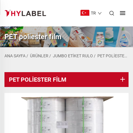
TR
PET poliester film
ANA SAYFA
/
ÜRÜNLER
/
JUMBO ETIKET RULO
/
PET POLIESTER FILM
PET POLIESTER FILM