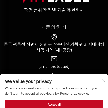
장먼 헝위안 라벨 기술 유한회사
- 문의하기
중국 광둥성 장먼시 신회구 쌍수이진 계획구 G, 지베이해
서쪽 지역 (제1공장)
[email protected]
We value your privacy
+86-13143352910
We use cookies and similar tools to provide our services. If you
don't want to accept all cookies, click Personalize cookies.
저작권 © 장먼 헝위안 라벨 기술 유한회사. 모든 권리 보유 -
개인정
Accept all
보 보호정책