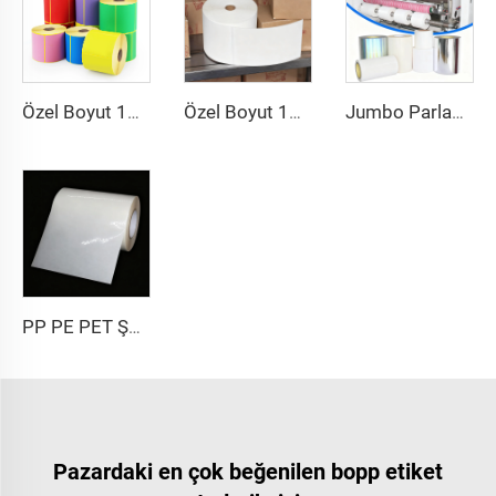
Özel Boyut 102x150 102x152 Baskılı Etiket Termal Transfer Kargo Sticker Yapışkanlı Etiket 4x6 İnç Sevkiyat Termal Renkli Etiket
Özel Boyut 102x152 Termal Transfer Etiket Yarı Parlak Kağıt Transfer Yapışkanlı Kargo Etiketi 4x6 Sevkiyat Termal Etiket Sticker
Jumbo Parlak PP PET PE Etiket Malzemesi Jumbo Film Kendinden Yapışkanlı Kağıt Polietilen Çıkartma Stok Sentetik Etiket Jumbo Rulo
PP PE PET Şeffaf Transparan Kendinden Yapışkanlı Sentetik Film Malzeme Etiket Kağıdı Jumbo Rulo
Pazardaki en çok beğenilen bopp etiket