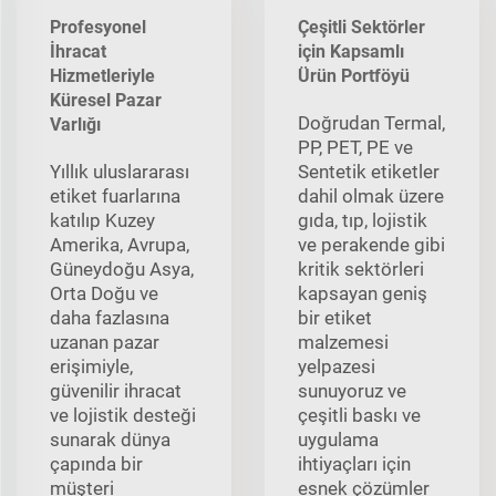
Profesyonel
Çeşitli Sektörler
İhracat
için Kapsamlı
Hizmetleriyle
Ürün Portföyü
Küresel Pazar
Doğrudan Termal,
Varlığı
PP, PET, PE ve
Yıllık uluslararası
Sentetik etiketler
etiket fuarlarına
dahil olmak üzere
katılıp Kuzey
gıda, tıp, lojistik
Amerika, Avrupa,
ve perakende gibi
Güneydoğu Asya,
kritik sektörleri
Orta Doğu ve
kapsayan geniş
daha fazlasına
bir etiket
uzanan pazar
malzemesi
erişimiyle,
yelpazesi
güvenilir ihracat
sunuyoruz ve
ve lojistik desteği
çeşitli baskı ve
sunarak dünya
uygulama
çapında bir
ihtiyaçları için
müşteri
esnek çözümler