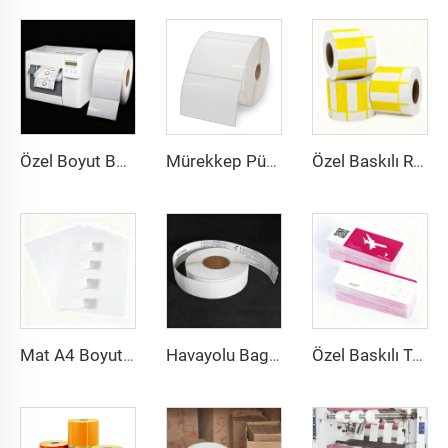
Özel Boyut Boş Sürekli Parlak Mat Sentetik Yapışkanlı Mürekkep Püskürtmeli Etiket Rulosu 102 mm 216 mm Mürekkep Püskürtmeli Sticker
Mürekkep Püskürtmeli Baskı BOPP Film Beyaz BOPP Etiketler PP Sticker Sentetik Kağıt Dondurucu Etiket Sticker
Özel Baskılı Renkli Barkod Fiyat Termal Etiket Fiyat Etiketi Termal Üst Karton Kağıt Süpermarket İçin
Mat A4 Boyutlu Yağsız Vellum Etiket Barkod Sticker Etiket 8.5x11inç A4 Etiket Sayfası Lazer Yazıcı ve Mürekkep Püskürtmeli Yazıcı İçin
Havayolu Bagaj Etiketi Sticker Etiketler Termal Sentetik Kağıt Doğrudan Termal BOPP Film Bagaj Etiketi Bagaj Etiketleri İçin
Özel Baskılı Termal Karton Hava Uçuş Bileti Havayolu Bileti Bindirme Girişi Kağıt Uçuş Biletleri