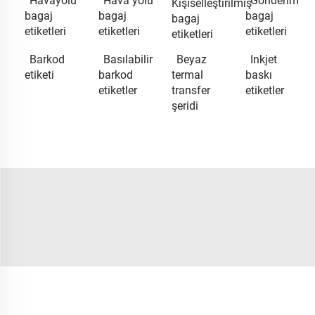
Havayolu
Hava yolu
Gönderim
Kişiselleştirilmiş
bagaj
bagaj
bagaj
bagaj
etiketleri
etiketleri
etiketleri
etiketleri
Barkod
Basılabilir
Beyaz
Inkjet
etiketi
barkod
termal
baskı
etiketler
transfer
etiketler
şeridi