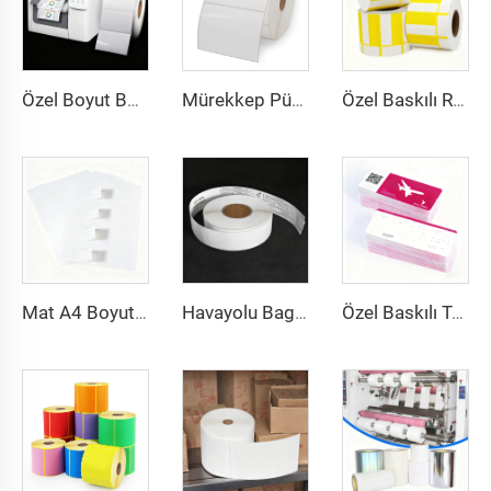
Özel Boyut Boş Sürekli Parlak Mat Sentetik Yapışkanlı Mürekkep Püskürtmeli Etiket Rulosu 102 mm 216 mm Mürekkep Püskürtmeli Sticker
Mürekkep Püskürtmeli Baskı BOPP Film Beyaz BOPP Etiketler PP Sticker Sentetik Kağıt Dondurucu Etiket Sticker
Özel Baskılı Renkli Barkod Fiyat Termal Etiket Fiyat Etiketi Termal Üst Karton Kağıt Süpermarket İçin
Mat A4 Boyutlu Yağsız Vellum Etiket Barkod Sticker Etiket 8.5x11inç A4 Etiket Sayfası Lazer Yazıcı ve Mürekkep Püskürtmeli Yazıcı İçin
Havayolu Bagaj Etiketi Sticker Etiketler Termal Sentetik Kağıt Doğrudan Termal BOPP Film Bagaj Etiketi Bagaj Etiketleri İçin
Özel Baskılı Termal Karton Hava Uçuş Bileti Havayolu Bileti Bindirme Girişi Kağıt Uçuş Biletleri