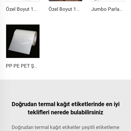
Özel Boyut 102x150 102x152 Baskılı Etiket Termal Transfer Kargo Sticker Yapışkanlı Etiket 4x6 İnç Sevkiyat Termal Renkli Etiket
Özel Boyut 102x152 Termal Transfer Etiket Yarı Parlak Kağıt Transfer Yapışkanlı Kargo Etiketi 4x6 Sevkiyat Termal Etiket Sticker
Jumbo Parlak PP PET PE Etiket Malzemesi Jumbo Film Kendinden Yapışkanlı Kağıt Polietilen Çıkartma Stok Sentetik Etiket Jumbo Rulo
PP PE PET Şeffaf Transparan Kendinden Yapışkanlı Sentetik Film Malzeme Etiket Kağıdı Jumbo Rulo
Doğrudan termal kağıt etiketlerinde en iyi
teklifleri nerede bulabilirsiniz
Doğrudan termal kağıt etiketler çeşitli etiketleme