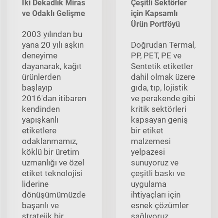
İki Dekadlık Miras
Çeşitli Sektörler
ve Odaklı Gelişme
için Kapsamlı
Ürün Portföyü
2003 yılından bu
yana 20 yılı aşkın
Doğrudan Termal,
deneyime
PP, PET, PE ve
dayanarak, kağıt
Sentetik etiketler
ürünlerden
dahil olmak üzere
başlayıp
gıda, tıp, lojistik
2016'dan itibaren
ve perakende gibi
kendinden
kritik sektörleri
yapışkanlı
kapsayan geniş
etiketlere
bir etiket
odaklanmamız,
malzemesi
köklü bir üretim
yelpazesi
uzmanlığı ve özel
sunuyoruz ve
etiket teknolojisi
çeşitli baskı ve
liderine
uygulama
dönüşümümüzde
ihtiyaçları için
başarılı ve
esnek çözümler
stratejik bir
sağlıyoruz.