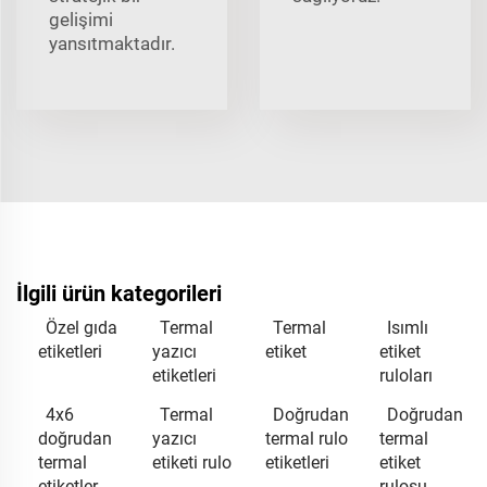
gelişimi
yansıtmaktadır.
İlgili ürün kategorileri
Özel gıda
Termal
Termal
Isımlı
etiketleri
yazıcı
etiket
etiket
etiketleri
ruloları
4x6
Termal
Doğrudan
Doğrudan
doğrudan
yazıcı
termal rulo
termal
termal
etiketi rulo
etiketleri
etiket
etiketler
rulosu