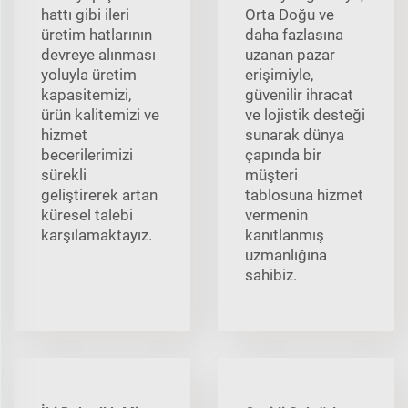
hattı gibi ileri
Orta Doğu ve
üretim hatlarının
daha fazlasına
devreye alınması
uzanan pazar
yoluyla üretim
erişimiyle,
kapasitemizi,
güvenilir ihracat
ürün kalitemizi ve
ve lojistik desteği
hizmet
sunarak dünya
becerilerimizi
çapında bir
sürekli
müşteri
geliştirerek artan
tablosuna hizmet
küresel talebi
vermenin
karşılamaktayız.
kanıtlanmış
uzmanlığına
sahibiz.