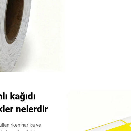
lı kağıdı
kler nelerdir
llanırken harika ve