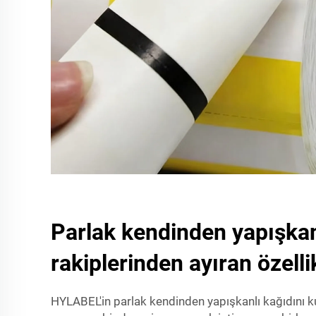
Parlak kendinden yapışkan
rakiplerinden ayıran özelli
HYLABEL'in parlak kendinden yapışkanlı kağıdını ku