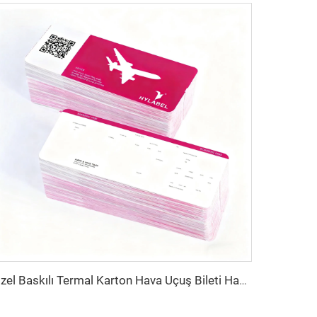
Özel Baskılı Termal Karton Hava Uçuş Bileti Havayolu Bileti Bindirme Girişi Kağıt Uçuş Biletleri