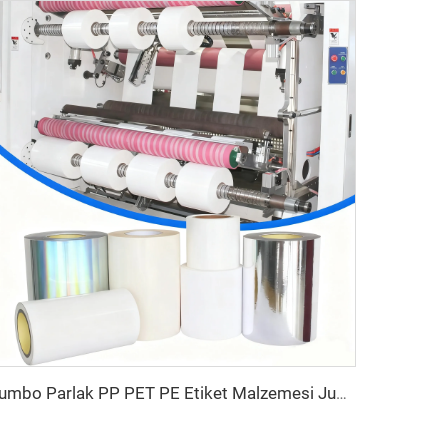
Jumbo Parlak PP PET PE Etiket Malzemesi Jumbo Film Kendinden Yapışkanlı Kağıt Polietilen Çıkartma Stok Sentetik Etiket Jumbo Rulo