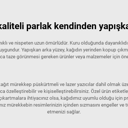
aliteli parlak kendinden yapışka
ıklı ve nispeten uzun ömürlüdür. Kuru olduğunda dayanıklıdır
 uygundur. Yapışkan arka yüzey, kağıdın yerinden kopup çıkm
ca taze görünmesi gereken ürünler veya malzemeler için öne
kağıt
mürekkep püskürtmeli ve lazer yazıcılar dahil olmak üzere
 özelleştirebilir ve kişiselleştirebilirsiniz. Özel ürün etiketl
 çıkartmalara ihtiyacınız olsa, kağıdımız uyumlu olduğu için 
ız mürekkebin resimlerinizin içinden sızmasını engeller ve tü
etmenizi sağlar.