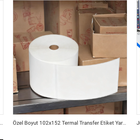
102x150 102x152 Baskılı Etiket Termal Transfer Kargo Sticker Yapışkanlı Etiket 4x6 İnç Sevkiyat Termal Renkli Etiket
Özel Boyut 102x152 Termal Transfer Etiket Yarı Parlak Kağıt Transfer Yapışkanlı Kargo Etiketi 4x6 Sevkiyat Termal Etiket Sticker