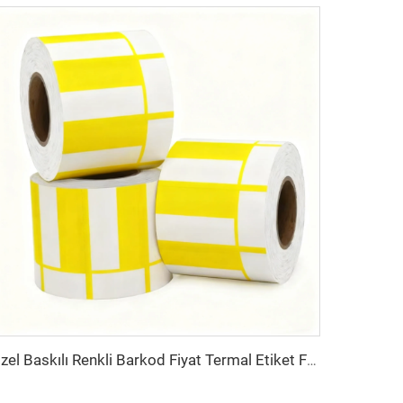
Özel Baskılı Renkli Barkod Fiyat Termal Etiket Fiyat Etiketi Termal Üst Karton Kağıt Süpermarket İçin