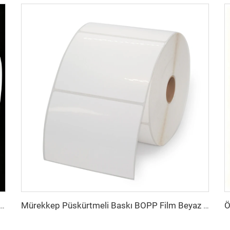
Parlak Mat Sentetik Yapışkanlı Mürekkep Püskürtmeli Etiket Rulosu 102 mm 216 mm Mürekkep Püskürtmeli Sticker
Mürekkep Püskürtmeli Baskı BOPP Film Beyaz BOPP Etiketler PP Sticker Sentetik Kağıt Dondurucu Etiket Sticker