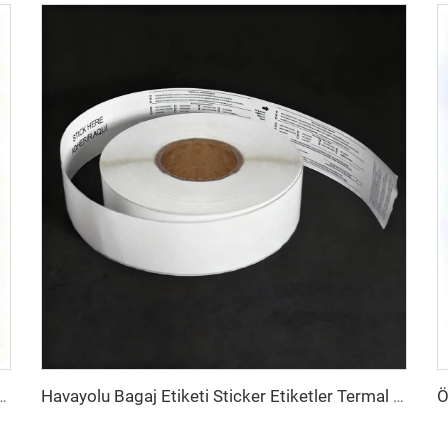
er Etiket 8.5x11inç A4 Etiket Sayfası Lazer Yazıcı ve Mürekkep Püskürtmeli Yazıcı İçin
Havayolu Bagaj Etiketi Sticker Etiketler Termal Sentetik Kağıt Doğrudan Termal BOPP Film Bagaj Etiketi Bagaj Etiketleri İçin