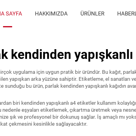
A SAYFA
HAKKIMIZDA
ÜRÜNLER
HABER
ak kendinden yapışkanlı 
rçok uygulama için uygun pratik bir üründür. Bu kağıt, parla
n yapışkan arka yüzüne sahiptir. Etiketleme, el sanatları v
ikte sunduğu bu ürün, parlak kendinden yapışkanlı kağıdın avan
ardan biri
kendinden yapışkanlı a4 etiketler
kullanım kolaylığ
. Bu nedenle eşyaları etiketlemek, çıkartma üretmek veya nesn
nize şık ve profesyonel bir dokunuş sağlar. İş amaçlı mı yoksa
kkat çekmesini kesinlikle sağlayacaktır.