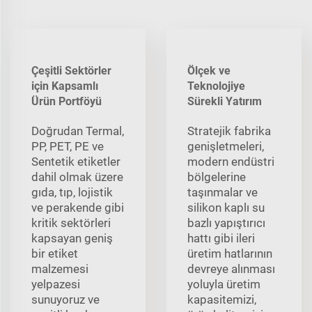
Çeşitli Sektörler
Ölçek ve
için Kapsamlı
Teknolojiye
Ürün Portföyü
Sürekli Yatırım
Doğrudan Termal,
Stratejik fabrika
PP, PET, PE ve
genişletmeleri,
Sentetik etiketler
modern endüstri
dahil olmak üzere
bölgelerine
gıda, tıp, lojistik
taşınmalar ve
ve perakende gibi
silikon kaplı su
kritik sektörleri
bazlı yapıştırıcı
kapsayan geniş
hattı gibi ileri
bir etiket
üretim hatlarının
malzemesi
devreye alınması
yelpazesi
yoluyla üretim
sunuyoruz ve
kapasitemizi,