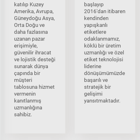
katılıp Kuzey
başlayıp
Amerika, Avrupa,
2016'dan itibaren
Güneydoğu Asya,
kendinden
Orta Doğu ve
yapışkanlı
daha fazlasına
etiketlere
uzanan pazar
odaklanmamız,
erişimiyle,
köklü bir üretim
güvenilir ihracat
uzmanlığı ve özel
ve lojistik desteği
etiket teknolojisi
sunarak dünya
liderine
çapında bir
dönüşümümüzde
müşteri
başarılı ve
tablosuna hizmet
stratejik bir
vermenin
gelişimi
kanıtlanmış
yansıtmaktadır.
uzmanlığına
sahibiz.