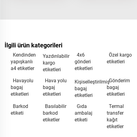
İlgili ürün kategorileri
Kendinden
4x6
Özel kargo
Yazdırılabilir
yapışkanlı
gönderi
etiketleri
kargo
a4 etiketler
etiketleri
etiketleri
Havayolu
Hava yolu
Gönderim
Kişiselleştirilmiş
bagaj
bagaj
bagaj
bagaj
etiketleri
etiketleri
etiketleri
etiketleri
Barkod
Basılabilir
Gıda
Termal
etiketi
barkod
ambalaj
transfer
etiketler
etiketi
kağıt
etiketler