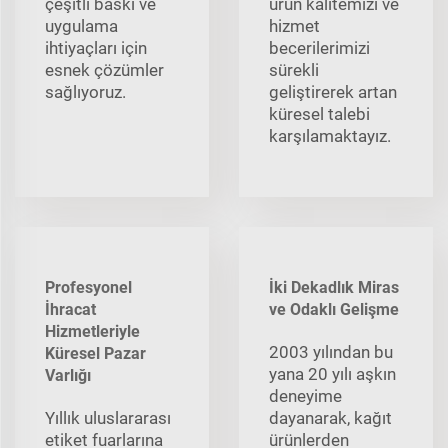
çeşitli baskı ve
ürün kalitemizi ve
uygulama
hizmet
ihtiyaçları için
becerilerimizi
esnek çözümler
sürekli
sağlıyoruz.
geliştirerek artan
küresel talebi
karşılamaktayız.
Profesyonel
İki Dekadlık Miras
İhracat
ve Odaklı Gelişme
Hizmetleriyle
2003 yılından bu
Küresel Pazar
yana 20 yılı aşkın
Varlığı
deneyime
Yıllık uluslararası
dayanarak, kağıt
etiket fuarlarına
ürünlerden