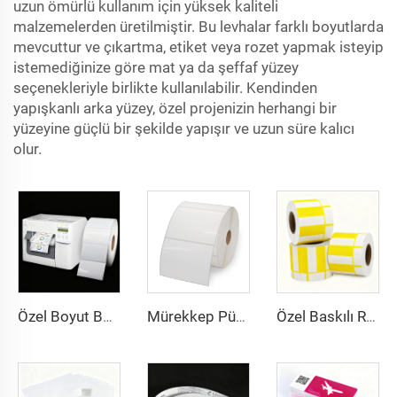
uzun ömürlü kullanım için yüksek kaliteli
malzemelerden üretilmiştir. Bu levhalar farklı boyutlarda
mevcuttur ve çıkartma, etiket veya rozet yapmak isteyip
istemediğinize göre mat ya da şeffaf yüzey
seçenekleriyle birlikte kullanılabilir. Kendinden
yapışkanlı arka yüzey, özel projenizin herhangi bir
yüzeyine güçlü bir şekilde yapışır ve uzun süre kalıcı
olur.
Özel Boyut Boş Sürekli Parlak Mat Sentetik Yapışkanlı Mürekkep Püskürtmeli Etiket Rulosu 102 mm 216 mm Mürekkep Püskürtmeli Sticker
Mürekkep Püskürtmeli Baskı BOPP Film Beyaz BOPP Etiketler PP Sticker Sentetik Kağıt Dondurucu Etiket Sticker
Özel Baskılı Renkli Barkod Fiyat Termal Etiket Fiyat Etiketi Termal Üst Karton Kağıt Süpermarket İçin