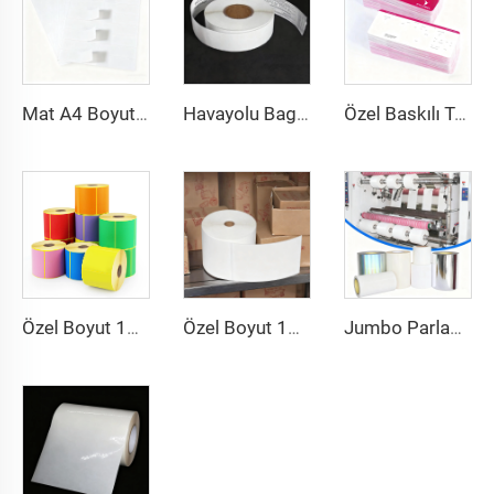
Mat A4 Boyutlu Yağsız Vellum Etiket Barkod Sticker Etiket 8.5x11inç A4 Etiket Sayfası Lazer Yazıcı ve Mürekkep Püskürtmeli Yazıcı İçin
Havayolu Bagaj Etiketi Sticker Etiketler Termal Sentetik Kağıt Doğrudan Termal BOPP Film Bagaj Etiketi Bagaj Etiketleri İçin
Özel Baskılı Termal Karton Hava Uçuş Bileti Havayolu Bileti Bindirme Girişi Kağıt Uçuş Biletleri
Özel Boyut 102x150 102x152 Baskılı Etiket Termal Transfer Kargo Sticker Yapışkanlı Etiket 4x6 İnç Sevkiyat Termal Renkli Etiket
Özel Boyut 102x152 Termal Transfer Etiket Yarı Parlak Kağıt Transfer Yapışkanlı Kargo Etiketi 4x6 Sevkiyat Termal Etiket Sticker
Jumbo Parlak PP PET PE Etiket Malzemesi Jumbo Film Kendinden Yapışkanlı Kağıt Polietilen Çıkartma Stok Sentetik Etiket Jumbo Rulo