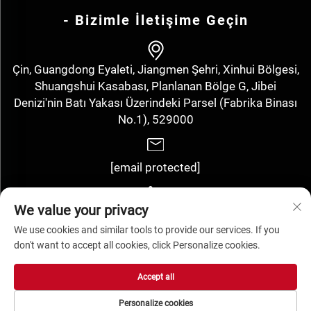
- Bizimle İletişime Geçin
Çin, Guangdong Eyaleti, Jiangmen Şehri, Xinhui Bölgesi,
Shuangshui Kasabası, Planlanan Bölge G, Jibei
Denizi'nin Batı Yakası Üzerindeki Parsel (Fabrika Binası
No.1), 529000
[email protected]
We value your privacy
+86-13143352910
We use cookies and similar tools to provide our services. If you
don't want to accept all cookies, click Personalize cookies.
Tüm hakları saklıdır. Jiangmen Hengyuan Label Technology Co.,
Accept all
Ltd. -
Gizlilik politikası
Personalize cookies