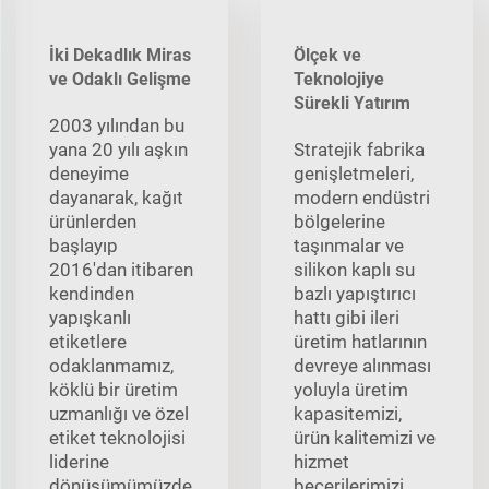
İki Dekadlık Miras
Ölçek ve
ve Odaklı Gelişme
Teknolojiye
Sürekli Yatırım
2003 yılından bu
yana 20 yılı aşkın
Stratejik fabrika
deneyime
genişletmeleri,
dayanarak, kağıt
modern endüstri
ürünlerden
bölgelerine
başlayıp
taşınmalar ve
2016'dan itibaren
silikon kaplı su
kendinden
bazlı yapıştırıcı
yapışkanlı
hattı gibi ileri
etiketlere
üretim hatlarının
odaklanmamız,
devreye alınması
köklü bir üretim
yoluyla üretim
uzmanlığı ve özel
kapasitemizi,
etiket teknolojisi
ürün kalitemizi ve
liderine
hizmet
dönüşümümüzde
becerilerimizi