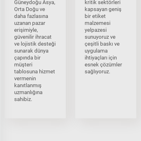
Güneydoğu Asya,
kritik sektörleri
Orta Doğu ve
kapsayan geniş
daha fazlasına
bir etiket
uzanan pazar
malzemesi
erişimiyle,
yelpazesi
güvenilir ihracat
sunuyoruz ve
ve lojistik desteği
çeşitli baskı ve
sunarak dünya
uygulama
çapında bir
ihtiyaçları için
müşteri
esnek çözümler
tablosuna hizmet
sağlıyoruz.
vermenin
kanıtlanmış
uzmanlığına
sahibiz.