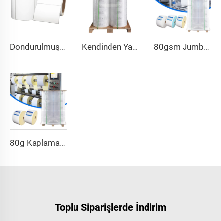
Dondurulmuş Gıda Çıkartmaları Gıda Ambalajı Plastik için Su Geçirmez Termal Boş Gıda Etiketi
Kendinden Yapışkanlı Sentetik Parlak Kağıt Etiket Poliester PET Beyaz Film Etiket Kağıdı Jumbo Rulo
80gsm Jumbo Yarı Parlak Kendinden Yapışkanlı Kağıt Termal Transfer Etiket Stoku Ham Madde Jumbo Rulo Etiket
80g Kaplamalı Yarı Parlak Kağıt Termal Transfer Etiketi Sıcak Erime Kendinden Yapışkanlı Kağıt Ham Madde Jumbo Rulo Etiket Stoku Etiket
Toplu Siparişlerde İndirim