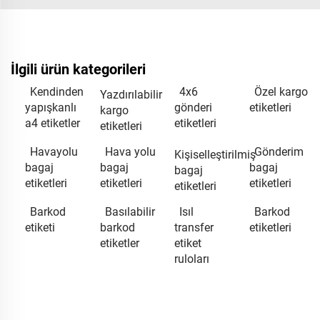
İlgili ürün kategorileri
Kendinden
4x6
Özel kargo
Yazdırılabilir
yapışkanlı
gönderi
etiketleri
kargo
a4 etiketler
etiketleri
etiketleri
Havayolu
Hava yolu
Gönderim
Kişiselleştirilmiş
bagaj
bagaj
bagaj
bagaj
etiketleri
etiketleri
etiketleri
etiketleri
Barkod
Basılabilir
Isıl
Barkod
etiketi
barkod
transfer
etiketleri
etiketler
etiket
ruloları