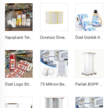
Yapışkanlı Termal Etiket 58x40 58x60 CAS Terazi Etiketi Süpermarket Barkod Sticker Doğrudan Termal Etiket 58x40
Ücretsiz Örnek Süpermarket Önceden Basılı Et Paketleme Fiyat Etiketi Kendinden Yapışkanlı Barkod Kağıt Rulo Etiket Çıkartmalar
Özel Günlük Kimyasal Şişe Etiketi Sticker PP Etiket BOPP Polipropilen Sticker Çamaşır Deterjanı Şişe Etiketi Ambalaj İçin
Özel Logo Sticker Ambalaj Yapışkanlı Kağıt Meyve Suyu Şişesi Etiketi Meyve Suyu Etiketi Ambalaj Sticker Gıda İçecek Şişe Etiketi
75 Mikron Beyaz Sentetik Kendinden Yapışkanlı Kağıt Jumbo Etiket Filmi PP Sentetik Kağıt Etiket Jumbo Rulo
Parlak BOPP Beyaz/Gümüş/Şeffaf Jumbo Etiket Malzemesi Polipropilen PP Etiket Stoku Kendinden Yapışkanlı Etiket Jumbo Bopp Etiket Sticker