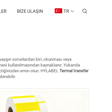
LER
BIZE ULAŞIN
TR
n yaygın sorunlardan biri, okunması veya
emesi kullanılmasından kaynaklanır. Yukarıda
 seçtiğinizden emin olun. HYLABEL
Termal transfer
derebilir.