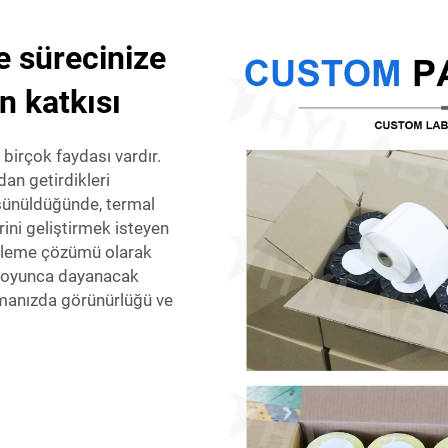
e sürecinize
in katkısı
 birçok faydası vardır.
dan getirdikleri
üşünüldüğünde, termal
rini geliştirmek isteyen
ketleme çözümü olarak
ü boyunca dayanacak
lamanızda görünürlüğü ve