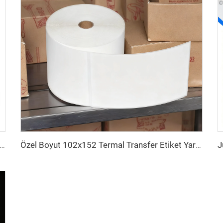
102x150 102x152 Baskılı Etiket Termal Transfer Kargo Sticker Yapışkanlı Etiket 4x6 İnç Sevkiyat Termal Renkli Etiket
Özel Boyut 102x152 Termal Transfer Etiket Yarı Parlak Kağıt Transfer Yapışkanlı Kargo Etiketi 4x6 Sevkiyat Termal Etiket Sticker