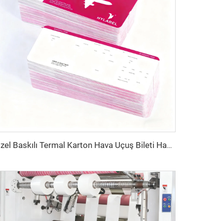
Özel Baskılı Termal Karton Hava Uçuş Bileti Havayolu Bileti Bindirme Girişi Kağıt Uçuş Biletleri