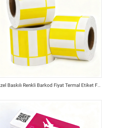
Özel Baskılı Renkli Barkod Fiyat Termal Etiket Fiyat Etiketi Termal Üst Karton Kağıt Süpermarket İçin