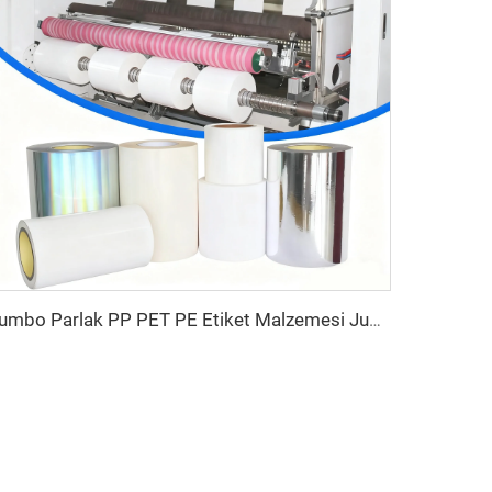
Jumbo Parlak PP PET PE Etiket Malzemesi Jumbo Film Kendinden Yapışkanlı Kağıt Polietilen Çıkartma Stok Sentetik Etiket Jumbo Rulo