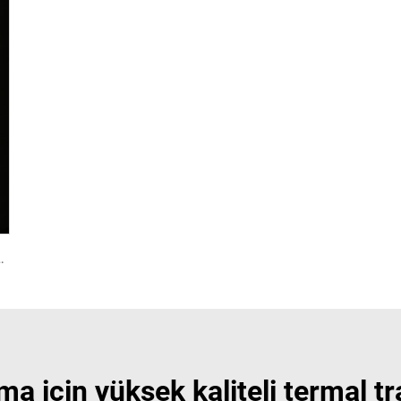
ntetik Film Malzeme Etiket Kağıdı Jumbo Rulo
a için yüksek kaliteli termal tr