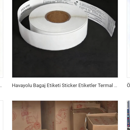
er Etiket 8.5x11inç A4 Etiket Sayfası Lazer Yazıcı ve Mürekkep Püskürtmeli Yazıcı İçin
Havayolu Bagaj Etiketi Sticker Etiketler Termal Sentetik Kağıt Doğrudan Termal BOPP Film Bagaj Etiketi Bagaj Etiketleri İçin