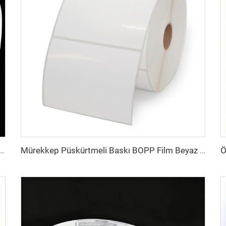
Parlak Mat Sentetik Yapışkanlı Mürekkep Püskürtmeli Etiket Rulosu 102 mm 216 mm Mürekkep Püskürtmeli Sticker
Mürekkep Püskürtmeli Baskı BOPP Film Beyaz BOPP Etiketler PP Sticker Sentetik Kağıt Dondurucu Etiket Sticker