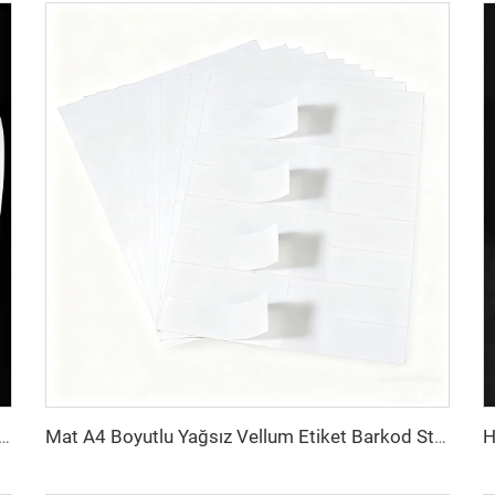
Parlak Mat Sentetik Yapışkanlı Mürekkep Püskürtmeli Etiket Rulosu 102 mm 216 mm Mürekkep Püskürtmeli Sticker
Mat A4 Boyutlu Yağsız Vellum Etiket Barkod Sticker Etiket 8.5x11inç A4 Etiket Sayfası Lazer Yazıcı ve Mürekkep Püskürtmeli Yazıcı İçin