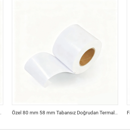
et Stoku Kendinden Yapışkanlı Etiket Jumbo Bopp Etiket Sticker
Özel 80 mm 58 mm Tabansız Doğrudan Termal Yapışkanlı Etiket Silikonlu Glassine Çizgisiz Sürekli Rulo Termal Tabansız Etiket