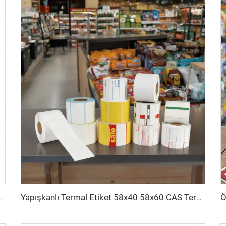
indirme Girişi Kağıt Uçuş Biletleri
Yapışkanlı Termal Etiket 58x40 58x60 CAS Terazi Etiketi Süpermarket Barkod Sticker Doğrudan Termal Etiket 58x40