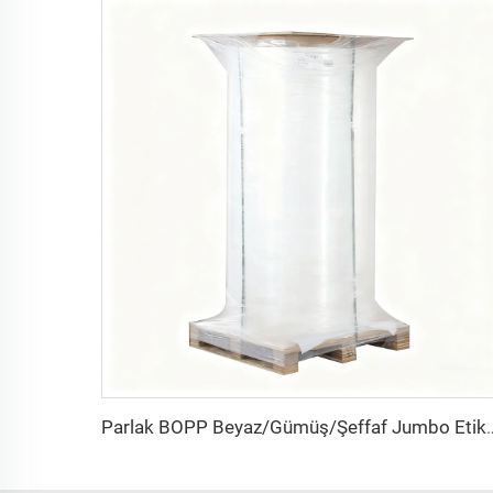
Parlak BOPP Beyaz/Gümüş/Şeffaf Jumbo Etiket Malzemesi Polipropilen PP Etik