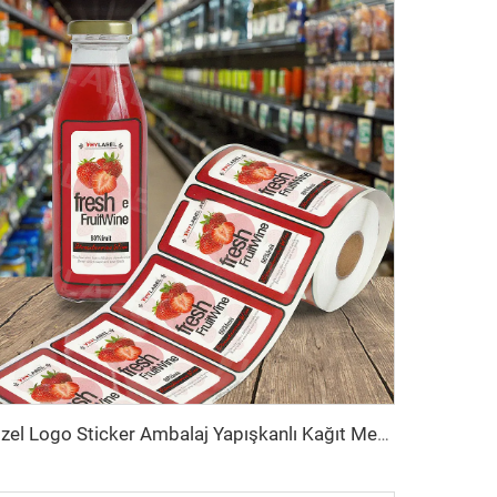
Özel Logo Sticker Ambalaj Yapışkanlı Kağıt Meyve Suyu Şişesi Etiketi Meyve Suyu Etiketi Ambalaj Sticker Gıda İçecek Şişe Etiketi