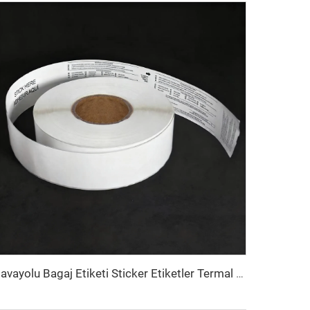
Havayolu Bagaj Etiketi Sticker Etiketler Termal Sentetik Kağıt Doğrudan Termal BOPP Film Bagaj Etiketi Bagaj Etiketleri İçin