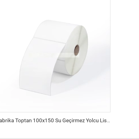
Fabrika Toptan 100x150 Su Geçirmez Yolcu Listesi Barkod Çıkartma Rulosu 4x6 Katlanır Termal Kargo Etiketleri