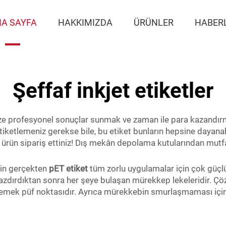
A SAYFA
HAKKIMIZDA
ÜRÜNLER
HABER
Şeffaf inkjet etiketler
ize profesyonel sonuçlar sunmak ve zaman ile para kazandırma
iketlemeniz gerekse bile, bu etiket bunların hepsine dayanab
ir ürün sipariş ettiniz! Dış mekân depolama kutularından mutfa
rin gerçekten
pET etiket
tüm zorlu uygulamalar için çok güçlü 
yazdırdıktan sonra her şeye bulaşan mürekkep lekeleridir. Çöz
mek püf noktasıdır. Ayrıca mürekkebin smurlaşmaması için